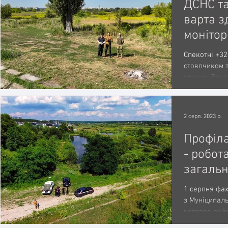
ДСНС т
варта з
моніто
загорян
Спекотні +32
екосис
стовпчиком 
пожеж. Зара
рівень пожеж
2 серп. 2023 р.
Профіла
- робот
загальн
1 серпня фах
з Муніципаль
чергове рейд