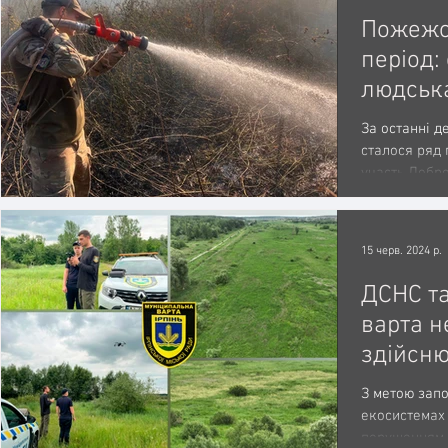
Пожежо
період: 
людська
призво
За останні де
виникн
сталося ряд 
участь Добр
територі
захисту...
громад
15 черв. 2024 р.
ДСНС т
варта н
здійсню
монітор
З метою зап
Ірпінсь
екосистемах 
порушенням 