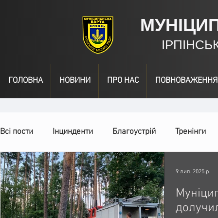
МУНІЦИ
ІРПІНСЬ
ГОЛОВНА
НОВИНИ
ПРО НАС
ПОВНОВАЖЕННЯ
Всі пости
Інцинденти
Благоустрій
Тренінги
День народження
Відео
Інформація
Наг
9 лип. 2025 р.
Муніци
долучил
Спільні заходи
Надзвичайні заходи
Події