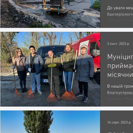
рекоме
До уваги меш
воду із
бактеріолог
комунальног
криниць
«Ірпіньводок
3 лист. 2023 р.
Муніци
приймає
місячни
Ірпінсь
В нашій гром
благоустрою,
очистки. Ко
проводяться р
16 серп. 2023 р.