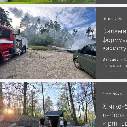
час розведен
15 трав. 2024 р.
Силами
формув
захисту
локалі
В місцевих п
Ірпінсь
інформація 
«Центральни
кладов
місце, патруль
9 квіт. 2024 р.
Хіміко-
лабора
«Ірпінь