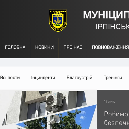
МУНІЦИ
ІРПІНСЬ
ГОЛОВНА
НОВИНИ
ПРО НАС
ПОВНОВАЖЕННЯ
Всі пости
Інцинденти
Благоустрій
Тренінги
День народження
Відео
Інформація
Наг
17 лип.
Робимо 
безпечн
Спільні заходи
Надзвичайні заходи
Події