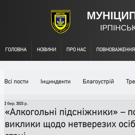
МУНІЦИ
ІРПІНСЬ
ГОЛОВНА
НОВИНИ
ПРО НАС
ПОВНОВАЖЕННЯ
Всі пости
Інцинденти
Благоустрій
Тре
2 бер. 2023 р.
День народження
Відео
Інформація
«Алкогольні підсніжники» – п
виклики щодо нетверезих осі
Спільні заходи
Надзвичайні заходи
П