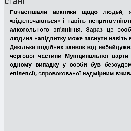
стані
Почастішали виклики щодо людей, я
Медицина
Новини
ДТП
Рятувал
«відключаються» і навіть непритомніють
алкогольного сп’яніння. Зараз це особ
людина напідпитку може заснути навіть в
Адмінпротокол
Свята
Поліція
Си
Декілька подібних заявок від небайдужи
чергової частини Муніципальної варти 
одному випадку у особи
 був безсудом
Війна
Розмінування
Добровільна п
епілепсії, 
спровокованої надмірним вжива
Курс спротиву
Цивільний захист
ДФ
Громадське формування