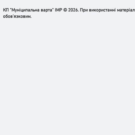
КП "Муніципальна варта" ІМР © 2026. При використанні матеріа
обов’язковим.
Ірпінь, зупинись…
Доро
черго
грома