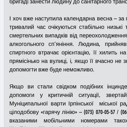
бригаді занести людину до санітарного транс
І хоч вже наступила календарна весна – 
за 
тривалий час очікуються стабільно низькі 
смертельних випадків від переохолодження 
алкогольного сп’яніння. Людина, прийня
спиртного втрачає орієнтацію, її хилить на
прямісінько на вулиці, і, якщо її вчасно не 
допомогти вже буде неможливо. 
Якщо ви стали свідком подібних інциндет
допомоги у критичній ситуації, зверта
Муніципальної варти Ірпінської  міської ра
цілодобову «гарячу лінію» 
–
 (073) 070-05-57 / (06
вказаними мобільними номерами також