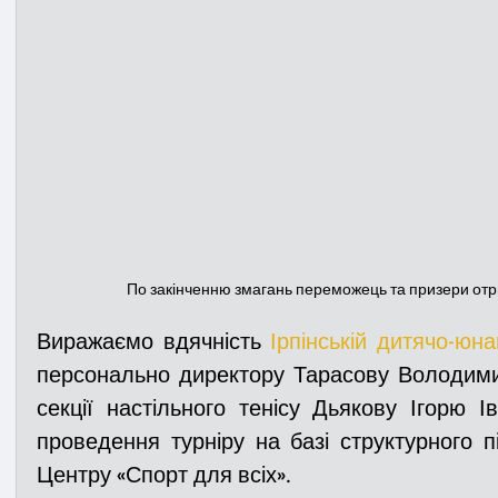
По закінченню змагань переможець та призери отр
Виражаємо вдячність
Ірпінській дитячо-юна
персонально директору Тарасову Володимир
секції настільного тенісу 
Дьякову Ігорю Ів
проведення турніру на базі структурного 
Центру «Спорт для всіх».