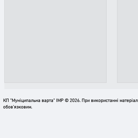
КП "Муніципальна варта" ІМР © 2026. При використанні матеріа
обов’язковим.
Ірпінь, зупинись…