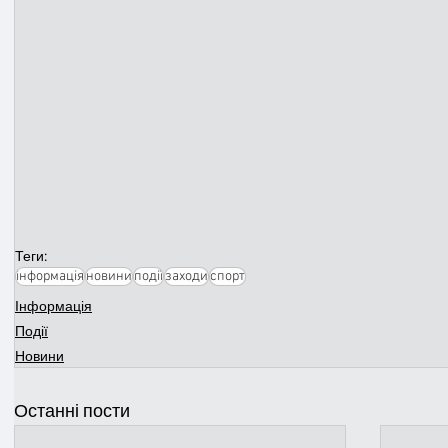
Теги:
інформація
новини
події
заходи
спорт
Інформація
Події
Новини
Останні пости