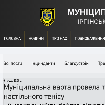
МУНІЦИ
ІРПІНСЬ
ГОЛОВНА
НОВИНИ
ПРО НАС
ПОВНОВАЖЕННЯ
Всі пости
Інцинденти
Благоустрій
Тре
6 груд. 2021 р.
День народження
Відео
Інформація
Муніципальна варта провела ту
настільного тенісу
Спільні заходи
Надзвичайні заходи
П