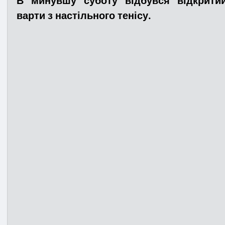
В минувшу суботу відбувся відкритий
варти з настільного тенісу. 
Медицина
Новини
ДТП
Рятувал
Адмінпротокол
Свята
Поліція
Си
Війна
Розмінування
Добровільна п
Курс спротиву
Цивільний захист
ДФ
Громадське формування