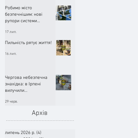
Робимо місто
безпечнішим: нові
рупори системи
оповіщення вже
17 лип.
працюють!
Пильність рятує життя!
16 лип.
Чергова небезпечна
знахідка: в Ірпені
вилучили
артилерійський снаряд
29 черв.
Архів
липень 2026 р.
(4)
4 пости