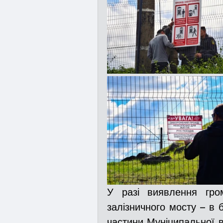
У разі виявлення гром
залізничного мосту – в 
частини Муніципальної вар