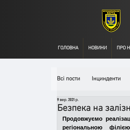
ГОЛОВНА
НОВИНИ
ПРО Н
Всі пости
Інцинденти
9 вер. 2021 р.
День народження
В
Безпека на заліз
Продовжуємо реалізац
Спільні заходи
Надз
регіональною філіє