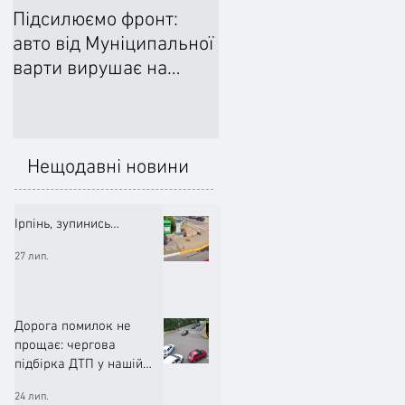
Підсилюємо фронт:
Ліквідували наслідки
авто від Муніципальної
негоди: Добровільне
варти вирушає на
формування
передову
цивільного захисту
допомогло впоратися
підтопленнями
Нещодавні новини
Ірпінь, зупинись…
27 лип.
Дорога помилок не
прощає: чергова
підбірка ДТП у нашій
громаді (ВІДЕО)
24 лип.