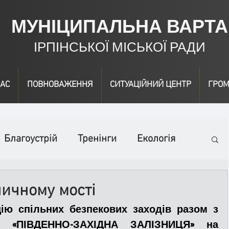
МУНІЦИПАЛЬНА ВАРТА
ІРПІНСЬКОЇ МІСЬКОЇ РАДИ
АС
ПОВНОВАЖЕННЯ
СИТУАЦІЙНИЙ ЦЕНТР
ГРОМ
Благоустрій
Тренінги
Екологія
ідео
Інформація
Нагородження
ничному мості
ію спільних безпекових заходів разом з 
вичайні заходи
Події
Коронавірус
ю «ПІВДЕННО-ЗАХІДНА ЗАЛІЗНИЦЯ» на 