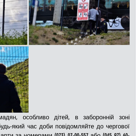
адян, особливо дітей, в заборонній зоні 
будь-який час доби повідомляйте до чергової 
ти за номерами (073) 07-00-557 або (045 97) 60-