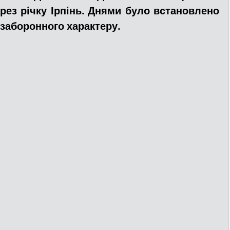
рез річку Ірпінь. Днями було встановлено 
 заборонного характеру.
ДТП
Рятувальники
Паркування
та
Поліція
Ситуаційний центр
Добровільна пожежна дружина
льний захист
ДФТГ
я