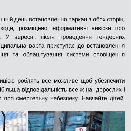
шній день встановленно паркан з обох сторін, 
ходи, розміщено інформативні вивіски про 
. У вересні, після проведення тендерних 
ніципальна варта приступає до встановлення 
ння та облаштування системи оповіщення 
ницією роблять все можливе щоб убезпечити 
більша відповідальність все ж на  дорослих і 
и про смертельну небезпеку. Навчайте дітей. 