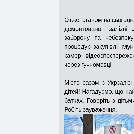
Отже, станом на сьогодні
демонтовано  залізні с
заборону та небезпеку
процедур закупівлі, Му
камер відеоспостереже
через гучномовці.
Місто разом з Укрзаліз
дітей! Нагадуємо, що най
батках. Говоріть з дітьм
Робіть зауваження. 