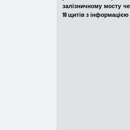
залізничному мосту че
10 щитів з інформацією
Медицина
Новини
Адмінпротокол
Свя
Війна
Розмінування
Курс спротиву
Циві
Громадське формуванн