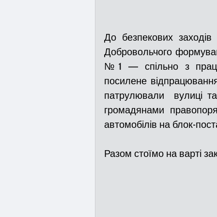
До безпекових заходів 
Добровольчого формуванн
№1 — спільно з праців
посилене відпрацювання 
патрулювали  вулиці та
громадянами правопоряд
автомобілів на блок-пост
Разом стоїмо на варті за