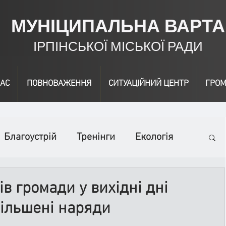
МУНІЦИПАЛЬНА ВАРТА
ІРПІНСЬКОЇ МІСЬКОЇ РАДИ
АС
ПОВНОВАЖЕННЯ
СИТУАЦІЙНИЙ ЦЕНТР
ГРОМ
Благоустрій
Тренінги
Екологія
ідео
Інформація
Нагородження
в громади у вихідні дні
ільшені наряди
вичайні заходи
Події
Коронавірус