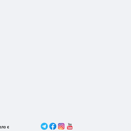
ело є