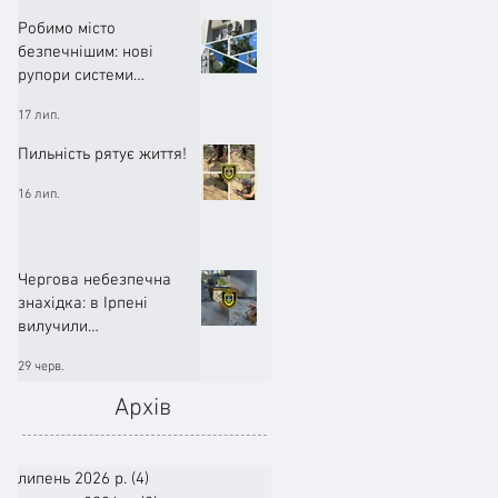
Робимо місто
безпечнішим: нові
рупори системи
оповіщення вже
17 лип.
працюють!
Пильність рятує життя!
16 лип.
Чергова небезпечна
знахідка: в Ірпені
вилучили
артилерійський снаряд
29 черв.
Архів
липень 2026 р.
(4)
4 пости