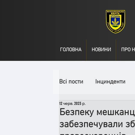
ГОЛОВНА
НОВИНИ
ПРО Н
Всі пости
Інцинденти
12 черв. 2023 р.
День народження
В
Безпеку мешканці
забезпечували зб
Спільні заходи
Надз