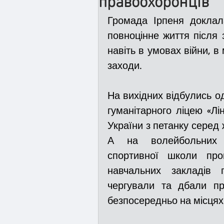
правоохоронців
Громада Ірпеня доклал
Медицина
Новини
повноцінне життя після з
н
авіть в умовах війни, в
заходи
.
Адмінпротокол
Свя
На вихідних відбулись одр
гуманітарного ліцею «Лін
Війна
Розмінування
України з петанку серед ж
А на волейбольних ма
Курс спротиву
Циві
спортивної школи про
навчальних закладів г
чергували та дбали про
Громадське формуванн
безпосередньо на місцях