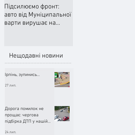
Підсилюємо фронт:
Ліквідували наслідки
авто від Муніципальної
негоди: Добровільне
варти вирушає на
формування
передову
цивільного захисту
допомогло впоратися
підтопленнями
Нещодавні новини
Ірпінь, зупинись…
27 лип.
Дорога помилок не
прощає: чергова
підбірка ДТП у нашій
громаді (ВІДЕО)
24 лип.