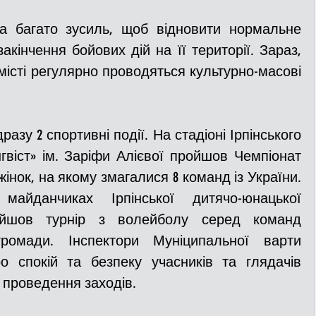
а багато зусиль, щоб відновити нормальне 
ДТП
Рятувальники
Паркування
акінчення бойових дій на її території. Зараз, 
 місті регулярно проводяться 
культурно-масові 
та
Поліція
Ситуаційний центр
азу 2 спортивні події. На стадіоні Ірпінського 
гвіст» ім. Заріфи Алієвої пройшов Чемпіонат 
Добровільна пожежна дружина
інок, на якому змагалися 8 команд із України. 
йданчиках Ірпінської дитячо-юнацької 
льний захист
ДФТГ
йшов турнір з волейболу серед команд 
ромади. Інспектори Муніципальної варти 
 спокій та безпеку учасників та глядачів 
я
 проведення заходів.