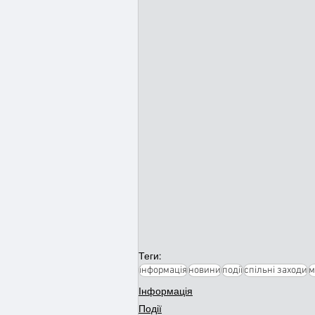
Теги:
інформація
новини
події
спільні заходи
м
Інформація
Події