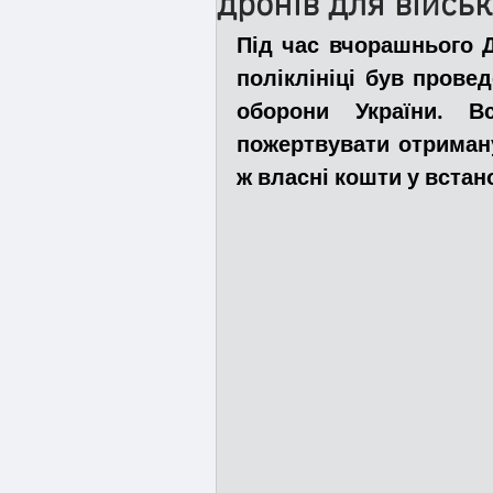
дронів для війсь
Під час вчорашнього Д
Медицина
Новини
поліклініці був прове
оборони України
. В
по
жертвувати отриману
Адмінпротокол
Свя
ж власні кошти у встан
Війна
Розмінування
Курс спротиву
Циві
Громадське формуванн