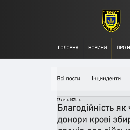
ГОЛОВНА
НОВИНИ
ПРО Н
Всі пости
Інцинденти
12 лип. 2024 р.
День народження
В
Благодійність як
донори крові зби
Спільні заходи
Надз