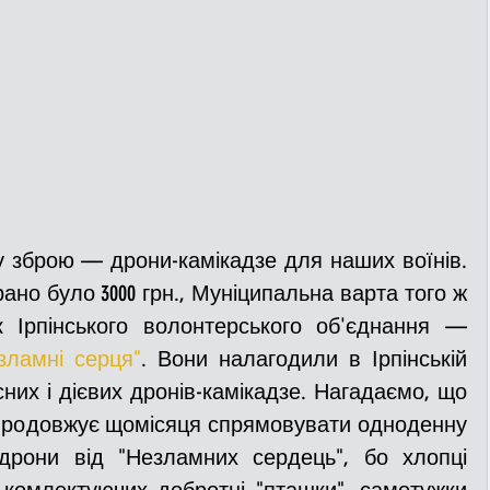
 зброю — дрони-камікадзе для наших воїнів. 
рано було 3000 грн., Муніципальна варта того ж 
дня внесла на рахунок Ірпінського волонтерського об'єднання — 
зламні серця"
. Вони налагодили в Ірпінській 
них і дієвих дронів-камікадзе. Нагадаємо, що 
продовжує щомісяця спрямовувати одноденну 
-дрони від "Незламних сердець", бо хлопці 