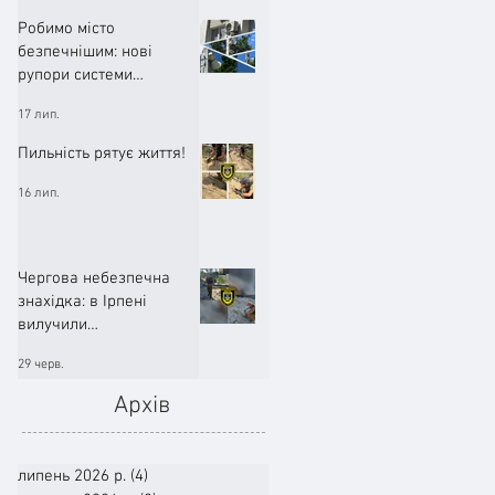
Робимо місто
безпечнішим: нові
рупори системи
оповіщення вже
17 лип.
працюють!
Пильність рятує життя!
16 лип.
Чергова небезпечна
знахідка: в Ірпені
вилучили
артилерійський снаряд
29 черв.
Архів
липень 2026 р.
(4)
4 пости