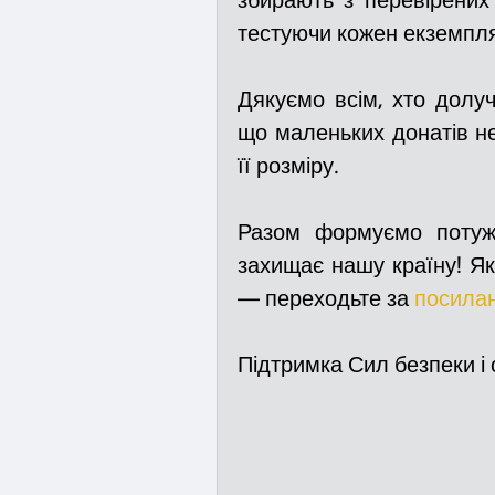
збирають з перевірених
тестуючи кожен екземпля
Дякуємо всім, хто долучи
що маленьких донатів не
її розміру. 
Разом формуємо потужн
захищає нашу країну! Як
— переходьте за 
посила
Під­трим­ка Сил без­пе­ки 