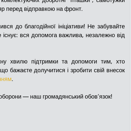
 комлектуючих добротні "пташки", самотужки 
р перед відправкою на фронт.
вся до благодійної ініціативи! Не забувайте 
 існує: вся допомога важлива, незалежно від 
у хвилю підтримки та допомоги тим, хто 
що бажаєте долучитися і зробити свій внесок 
нням
.
і обо­ро­ни — наш гро­ма­дянсь­кий обов’язок!