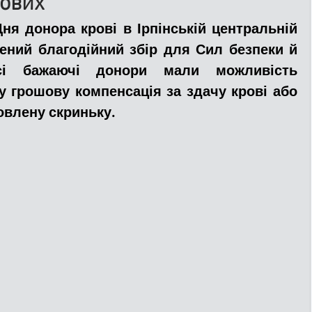
кових
ня донора крові 
в 
Ірпінській центральній 
ДТП
Рятувальники
Паркування
дений благодійний збір 
для Сил безпеки й 
сі бажаючі донори мали можливість 
 грошову компенсація за здачу крові або 
та
Поліція
Ситуаційний центр
овлену скриньку.
Добровільна пожежна дружина
льний захист
ДФТГ
я