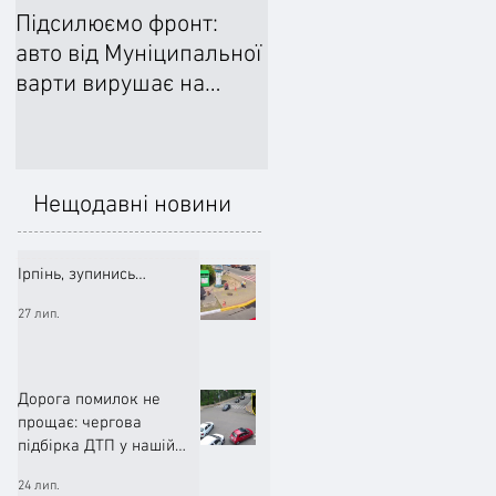
Підсилюємо фронт:
Ліквідували наслідки
авто від Муніципальної
негоди: Добровільне
варти вирушає на
формування
передову
цивільного захисту
допомогло впоратися
підтопленнями
Нещодавні новини
Ірпінь, зупинись…
27 лип.
Дорога помилок не
прощає: чергова
підбірка ДТП у нашій
громаді (ВІДЕО)
24 лип.