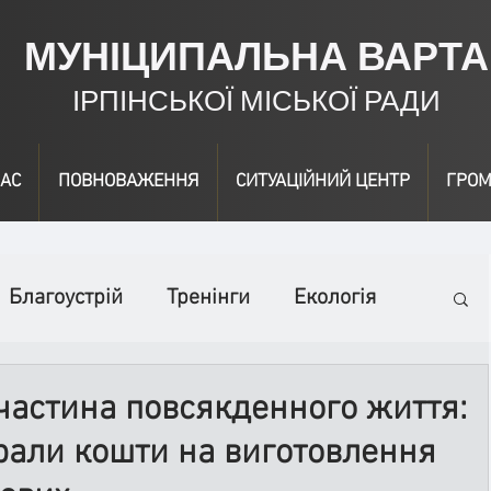
МУНІЦИПАЛЬНА ВАРТА
ІРПІНСЬКОЇ МІСЬКОЇ РАДИ
АС
ПОВНОВАЖЕННЯ
СИТУАЦІЙНИЙ ЦЕНТР
ГРОМ
Благоустрій
Тренінги
Екологія
ідео
Інформація
Нагородження
 частина повсякденного життя:
рали кошти на виготовлення
вичайні заходи
Події
Коронавірус