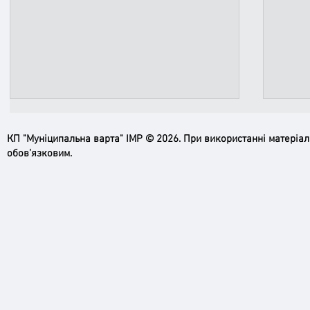
КП "Муніципальна варта" ІМР © 2026. При використанні матеріа
обов’язковим.
Ірпінь, зупинись…
Доро
черго
грома