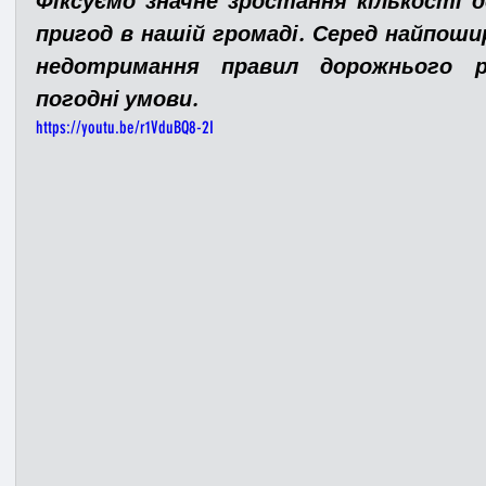
Фіксуємо значне зростання кількості 
пригод 
в нашій громаді
. 
Серед найпошир
недотримання правил дорожнього р
Медицина
Новини
ДТП
Рятувал
погодні умови.
https://youtu.be/r1VduBQ8-2I
Адмінпротокол
Свята
Поліція
Си
Війна
Розмінування
Добровільна п
Курс спротиву
Цивільний захист
ДФ
Громадське формування