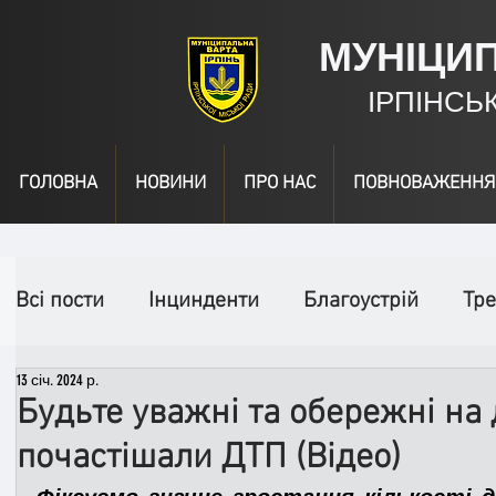
МУНІЦИ
ІРПІНСЬ
ГОЛОВНА
НОВИНИ
ПРО НАС
ПОВНОВАЖЕННЯ
Всі пости
Інцинденти
Благоустрій
Тре
13 січ. 2024 р.
День народження
Відео
Інформація
Будьте уважні та обережні на д
почастішали ДТП (Відео)
Спільні заходи
Надзвичайні заходи
П