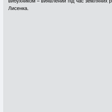
вибухником – виявлений під час земляних роб
Лисенка.