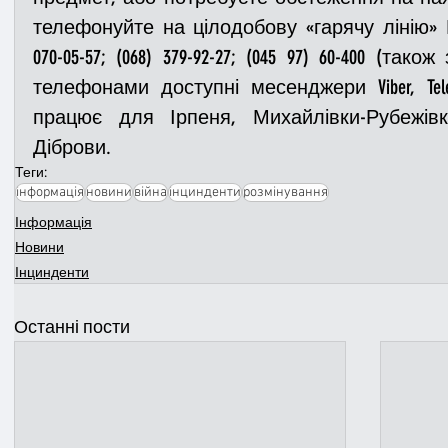
телефонуйте на цілодобову «гарячу лінію» М
070-05-57; (068) 379-92-27; (045 97) 60-400 (та
телефонами доступні месенджери Viber, Telegra
працює для Ірпеня, Михайлівки-Рубежівк
Діброви.
Теги:
інформація
новини
війна
інцинденти
розмінування
Інформація
Новини
Інцинденти
Останні пости