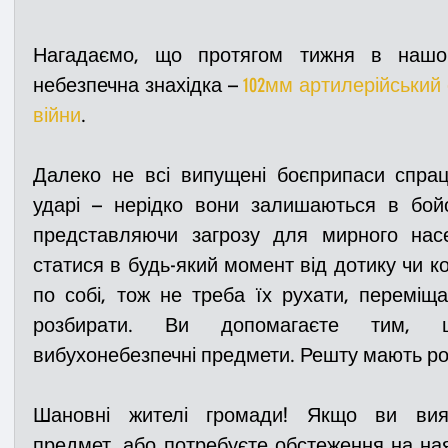
Нагадаємо, що протягом тижня в нашо
небезпечна знахідка – 
102мм артилерійський с
війни
.
Далеко не всі випущені боєприпаси спрац
ударі – нерідко вони залишаються в бойов
представляючи загрозу для мирного нас
статися в будь-який момент від дотику чи ко
по собі, тож не треба їх рухати, переміщат
розбирати. Ви допомагаєте тим, щ
вибухонебезпечні предмети. Решту мають ро
Шановні жителі громади! Якщо ви вияв
предмет, або потребуєте обстеження на ная