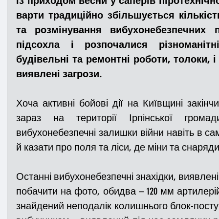
Із приходом весни у саперів піротехнічн
варти традиційно збільшується кількіст
та розмінування вибухонебезпечних п
Медицина
Новини
ДТП
Рятувал
підсохла і розпочалися різноманітні 
будівельні та ремонтні роботи, толоки, і
Адмінпротокол
Свята
Поліція
Си
виявлені загрози.
Хоча активні бойові дії на Київщині закінчи
Війна
Розмінування
Добровільна п
зараз на території Ірпінської громад
вибухонебезпечні залишки війни навіть в са
й казати про поля та ліси, де міни та снаряди 
Курс спротиву
Цивільний захист
ДФ
Останні вибухонебезпечні знахідки, виявлені 
Громадське формування
побачити на фото, обидва – 120 мм артилері
знайдений неподалік колишнього блок-посту 