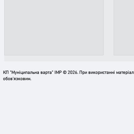
КП "Муніципальна варта" ІМР © 2026. При використанні матеріа
обов’язковим.
Ірпінь, зупинись…
Доро
черго
грома