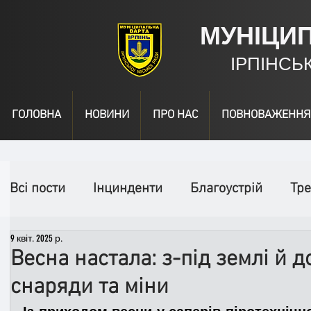
МУНІЦИ
ІРПІНСЬ
ГОЛОВНА
НОВИНИ
ПРО НАС
ПОВНОВАЖЕННЯ
Всі пости
Інцинденти
Благоустрій
Тре
9 квіт. 2025 р.
День народження
Відео
Інформація
Весна настала: з-під землі й д
снаряди та міни
Спільні заходи
Надзвичайні заходи
П