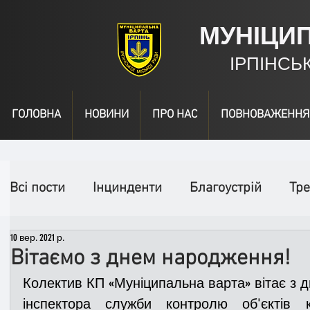
МУНІЦИ
ІРПІНСЬ
ГОЛОВНА
НОВИНИ
ПРО НАС
ПОВНОВАЖЕННЯ
Всі пости
Інцинденти
Благоустрій
Тре
10 вер. 2021 р.
День народження
Відео
Інформація
Вітаємо з днем народження!
Колектив КП «Муніципальна варта» вітає з 
Спільні заходи
Надзвичайні заходи
П
інспектора служби контролю об'єктів к