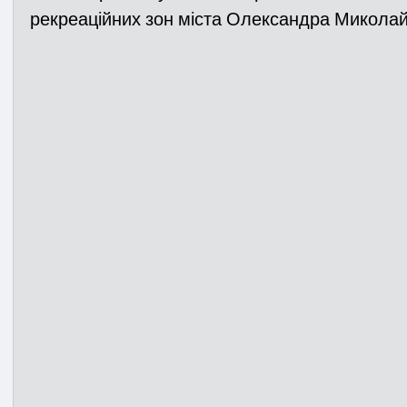
рекреаційних зон міста Олександра Микола
Медицина
Новини
ДТП
Рятувал
Адмінпротокол
Свята
Поліція
Си
Війна
Розмінування
Добровільна п
Курс спротиву
Цивільний захист
ДФ
Громадське формування