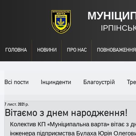
МУНІЦИ
ІРПІНСЬ
ГОЛОВНА
НОВИНИ
ПРО НАС
ПОВНОВАЖЕННЯ
Всі пости
Інцинденти
Благоустрій
Тре
7 лист. 2021 р.
День народження
Відео
Інформація
Вітаємо з днем народження!
Колектив КП «Муніципальна варта» вітає з д
Спільні заходи
Надзвичайні заходи
П
інженера підприємства Булаха Юрія Олегов