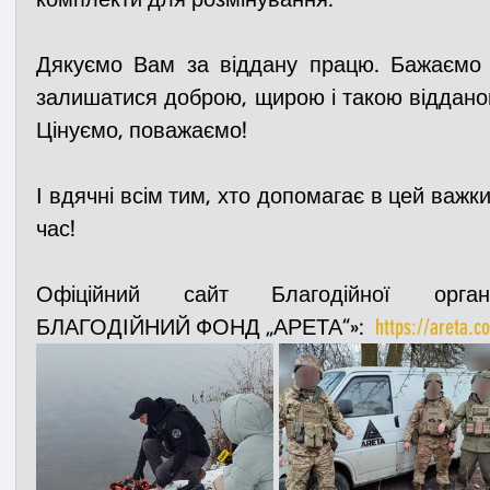
Дякуємо Вам за віддану працю. Бажаємо м
залишатися доброю, щирою і такою віддано
Цінуємо, поважаємо!  
І вдячні всім тим, хто допомагає в цей важки
час!
Офіційний сайт Благодійної орган
БЛАГОДІЙНИЙ ФОНД „АРЕТА“»:  
https://areta.c