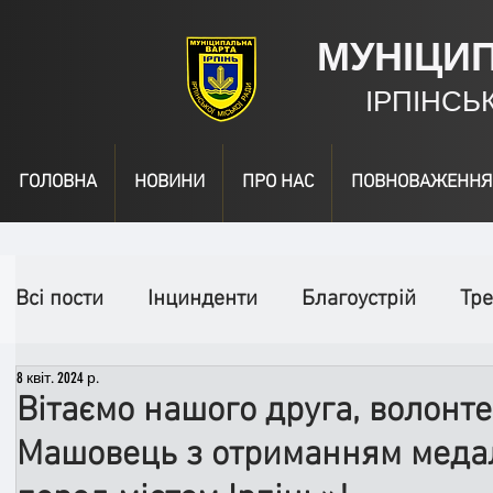
МУНІЦИ
ІРПІНСЬ
ГОЛОВНА
НОВИНИ
ПРО НАС
ПОВНОВАЖЕННЯ
Всі пости
Інцинденти
Благоустрій
Тре
8 квіт. 2024 р.
День народження
Відео
Інформація
Вітаємо нашого друга, волонт
Машовець з отриманням медал
Спільні заходи
Надзвичайні заходи
П