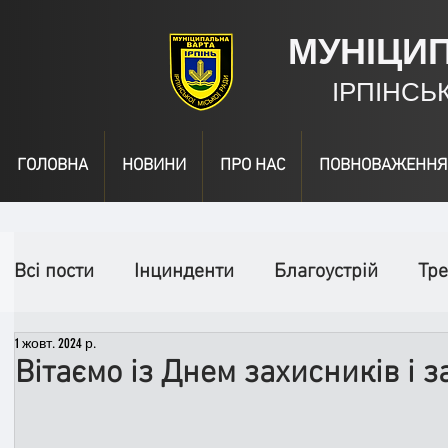
МУНІЦИ
ІРПІНСЬ
ГОЛОВНА
НОВИНИ
ПРО НАС
ПОВНОВАЖЕННЯ
Всі пости
Інцинденти
Благоустрій
Тре
1 жовт. 2024 р.
День народження
Відео
Інформація
Вітаємо із Днем захисників і 
Спільні заходи
Надзвичайні заходи
П