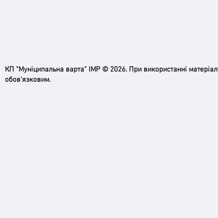
Ірпінь, зупинись…
КП "Муніципальна варта" ІМР © 2026. При використанні матеріа
Доро
обов’язковим.
черго
грома