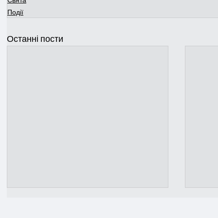
Свята
Події
Останні пости