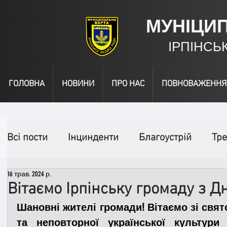
МУНІЦИ
ІРПІНСЬ
ГОЛОВНА
НОВИНИ
ПРО НАС
ПОВНОВАЖЕННЯ
Всі пости
Інцинденти
Благоустрій
Тре
16 трав. 2024 р.
День народження
Відео
Інформація
Вітаємо Ірпінську громаду з 
Шановні жителі громади! Вітаємо зі свя
Спільні заходи
Надзвичайні заходи
П
та неповторної української культури