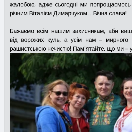
жалобою, адже сьогодні ми попрощаємось
річним Віталієм Димарчуком…Вічна слава!
Бажаємо всім нашим захисникам, аби виши
від ворожих куль, а усім нам – мирного 
рашистською нечистю! Пам'ятайте, що ми – у