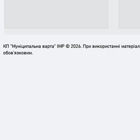
КП "Муніципальна варта" ІМР © 2026. При використанні матеріа
обов’язковим.
Пильн
Робимо місто безпечнішим: нові
рупори системи оповіщення вже
працюють!