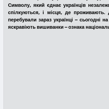
Символу, який єднає українців незалеж
спілкуються, і місця, де проживають. 
Медицина
Новини
ДТП
Рятувал
перебували зараз українці – сьогодні на 
яскравіють вишиванки – ознака національ
Адмінпротокол
Свята
Поліція
Си
Війна
Розмінування
Добровільна п
Курс спротиву
Цивільний захист
ДФ
Громадське формування