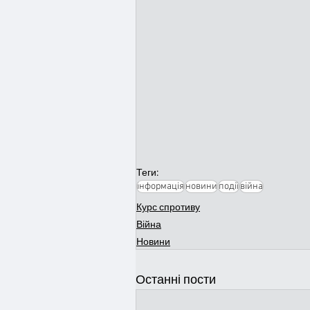
Теги:
інформація
новини
події
війна
Курс спротиву
Війна
Новини
Останні пости