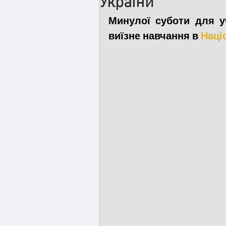
України
Минулої суботи для у
Медицина
Новини
виїзне навчання в 
Наці
Адмінпротокол
Свя
Війна
Розмінування
Курс спротиву
Циві
Громадське формуванн