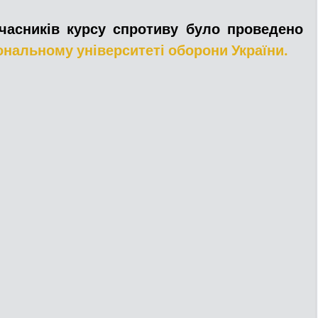
часників курсу спротиву було проведено 
ДТП
Рятувальники
Паркування
ональному університеті оборони України.
та
Поліція
Ситуаційний центр
Добровільна пожежна дружина
льний захист
ДФТГ
я