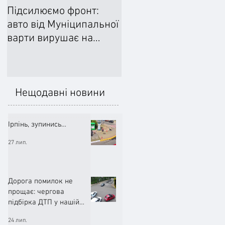
Підсилюємо фронт:
Ліквідували наслідки
авто від Муніципальної
негоди: Добровільне
варти вирушає на
формування
передову
цивільного захисту
допомогло впоратися
підтопленнями
Нещодавні новини
Ірпінь, зупинись…
27 лип.
Дорога помилок не
прощає: чергова
підбірка ДТП у нашій
громаді (ВІДЕО)
24 лип.