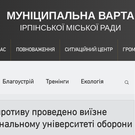
МУНІЦИПАЛЬНА ВАРТА
ІРПІНСЬКОЇ МІСЬКОЇ РАДИ
АС
ПОВНОВАЖЕННЯ
СИТУАЦІЙНИЙ ЦЕНТР
ГРОМ
Благоустрій
Тренінги
Екологія
ідео
Інформація
Нагородження
противу проведено виїзне
нальному університеті оборони
вичайні заходи
Події
Коронавірус