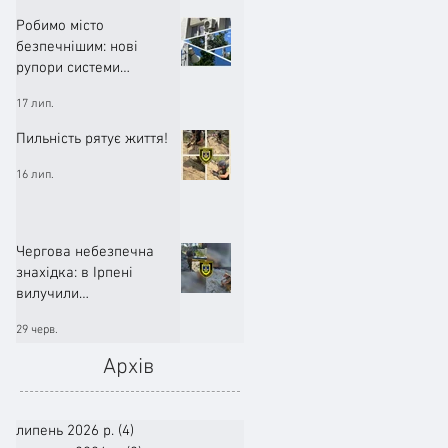
Робимо місто
безпечнішим: нові
рупори системи
оповіщення вже
17 лип.
працюють!
Пильність рятує життя!
16 лип.
Чергова небезпечна
знахідка: в Ірпені
вилучили
артилерійський снаряд
29 черв.
Архів
липень 2026 р.
(4)
4 пости