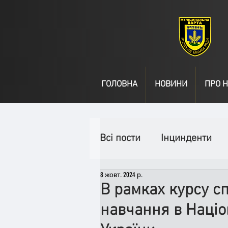
ГОЛОВНА
НОВИНИ
ПРО Н
Всі пости
Інцинденти
8 жовт. 2024 р.
День народження
В
В рамках курсу с
навчання в Націо
Спільні заходи
Надз