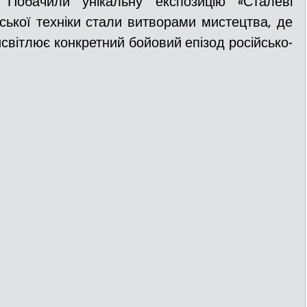
 Побачили унікальну експозицію «Сталеві 
ської техніки стали витворами мистецтва, де 
світлює конкретний бойовий епізод російсько-