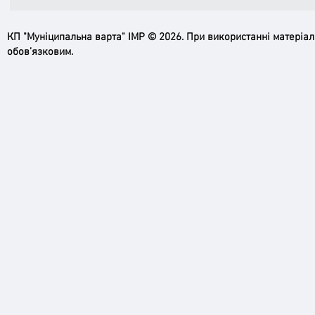
КП "Муніципальна варта" ІМР © 2026. При використанні матеріа
обов’язковим.
Ірпінь, зупинись…
Доро
черго
грома