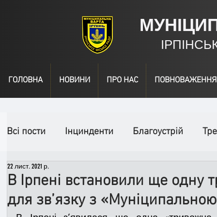
МУНІЦИ
ІРПІНСЬ
ГОЛОВНА
НОВИНИ
ПРО НАС
ПОВНОВАЖЕННЯ
Всі пости
Інцинденти
Благоустрій
Тре
22 лист. 2021 р.
День народження
Відео
Інформація
В Ірпені встановили ще одну 
для зв’язку з «Муніципальною
Спільні заходи
Надзвичайні заходи
П