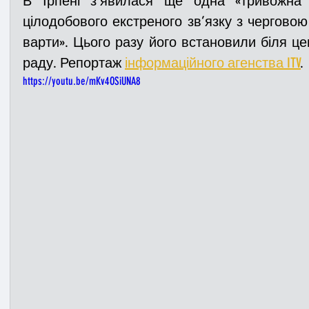
В Ірпені з’явилася ще одна «тривожна к
цілодобового екстреного зв’язку з черговою
варти». Цього разу його встановили біля це
Медицина
Новини
ДТП
Рятувал
раду. Репортаж 
інформаційного агенства ITV
.
https://youtu.be/mKv4OSiUNA8
Адмінпротокол
Свята
Поліція
Си
Війна
Розмінування
Добровільна п
Курс спротиву
Цивільний захист
ДФ
Громадське формування