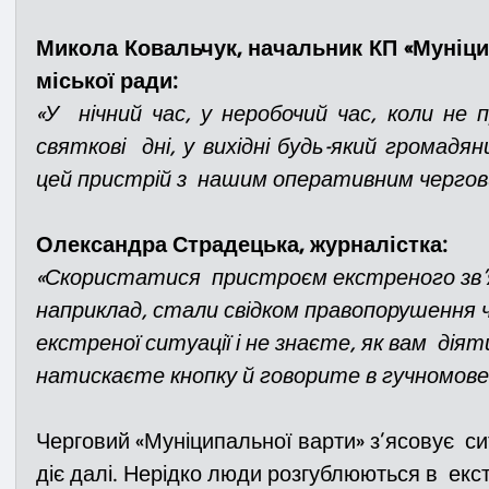
Микола Ковальчук, начальник КП «Муніцип
міської ради:
«У  нічний час, у неробочий час, коли не п
святкові  дні, у вихідні будь-який громадя
цей пристрій з  нашим оперативним чергов
Олександра Страдецька, журналістка:        
«Скористатися  пристроєм екстреного зв’я
наприклад, стали свідком правопорушення чи
екстреної ситуації і не знаєте, як вам  дія
натискаєте кнопку й говорите в гучномовец
Черговий «Муніципальної варти» з’ясовує  сит
діє далі. Нерідко люди розгублюються в  ек