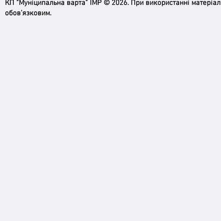
КП "Муніципальна варта" ІМР © 2026. При використанні матеріа
обов’язковим.
Ірпінь, зупинись…
Доро
черго
грома