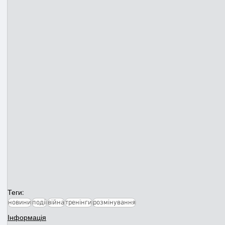
Теги:
новини
події
війна
тренінги
розмінування
Інформація