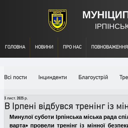
МУНІЦИ
ІРПІНСЬ
ГОЛОВНА
НОВИНИ
ПРО НАС
ПОВНОВАЖЕННЯ
Всі пости
Інцинденти
Благоустрій
Тре
3 лист. 2025 р.
День народження
Відео
Інформація
В Ірпені відбувся тренінг із м
Минулої суботи Ірпінська міська рада спі
Спільні заходи
Надзвичайні заходи
П
варта» провели тренінг із мінної безпеки