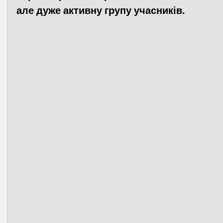
але дуже активну групу учасників.
Медицина
Новини
ДТП
Рятувал
Адмінпротокол
Свята
Поліція
Си
Війна
Розмінування
Добровільна п
Курс спротиву
Цивільний захист
ДФ
Громадське формування