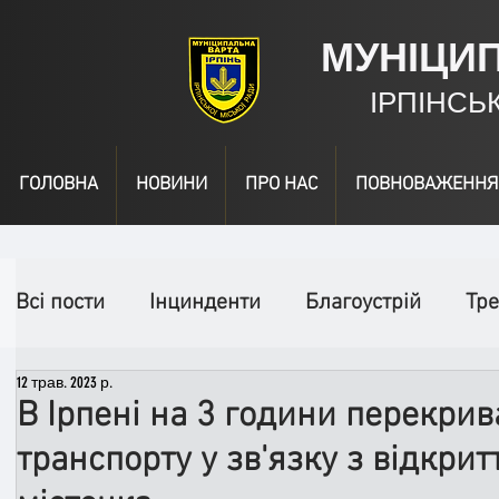
МУНІЦИ
ІРПІНСЬ
ГОЛОВНА
НОВИНИ
ПРО НАС
ПОВНОВАЖЕННЯ
Всі пости
Інцинденти
Благоустрій
Тре
12 трав. 2023 р.
День народження
Відео
Інформація
В Ірпені на 3 години перекрив
транспорту у зв'язку з відкри
Спільні заходи
Надзвичайні заходи
П