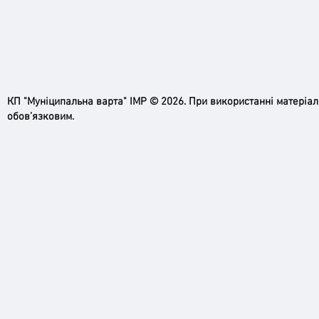
черго
грома
КП "Муніципальна варта" ІМР © 2026. При використанні матеріа
обов’язковим.