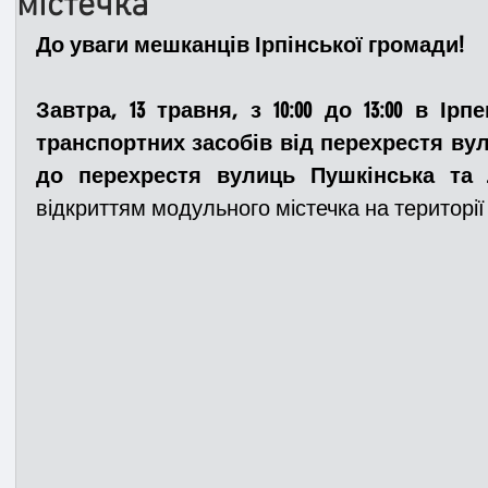
містечка
До уваги мешканців Ірпінської громади! 
Медицина
Новини
ДТП
Рятувал
Завтра, 13 травня, з 10:00 до 13:00 в Ір
транспортних засобів від перехрестя вул
Адмінпротокол
Свята
Поліція
Си
до перехрестя вулиць Пушкінська та
відкриттям модульного містечка на території 
Війна
Розмінування
Добровільна п
Курс спротиву
Цивільний захист
ДФ
Громадське формування