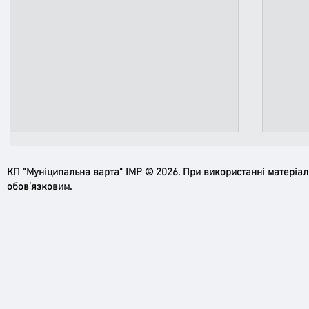
КП "Муніципальна варта" ІМР © 2026. При використанні матеріа
обов’язковим.
Ірпінь, зупинись…
Доро
черго