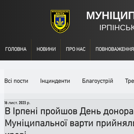
МУНІЦИ
ІРПІНСЬ
ГОЛОВНА
НОВИНИ
ПРО НАС
ПОВНОВАЖЕННЯ
Всі пости
Інцинденти
Благоустрій
Тре
16 лист. 2023 р.
День народження
Відео
Інформація
В Ірпені пройшов День донора
Муніципальної варти прийняли
Спільні заходи
Надзвичайні заходи
П