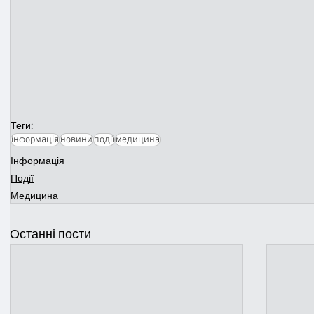
Теги:
інформація
новини
події
медицина
Інформація
Події
Медицина
Останні пости