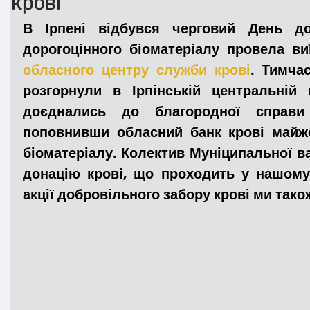
крові
В Ірпені відбувся черговий День дон
Медицина
Новини
ДТП
Рятувал
дорогоцінного біоматеріалу провела ви
обласного центру служби крові
. Тимча
розгорнули в Ірпінській центральній п
Адмінпротокол
Свята
Поліція
Си
доєднались до благородної справи 
поповнивши обласний банк крові майже 
біоматеріалу. Колектив Муніципальної в
Війна
Розмінування
Добровільна п
донацію крові, що проходить у нашому м
акції добровільного забору крові ми тако
Курс спротиву
Цивільний захист
ДФ
Громадське формування