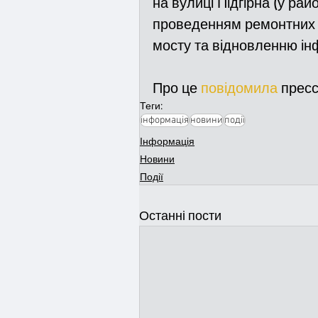
на вулиці Підгірна (у райо
проведенням ремонтних р
мосту та відновленню інф
Про це 
повідомила
 пресс
Теги:
інформація
новини
події
Інформація
Новини
Події
Останні пости