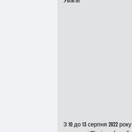
Увага!
Медицина
Новини
Адмінпротокол
Свя
Війна
Розмінування
Курс спротиву
Циві
Громадське формуванн
З 10 до 13 серпня 2022 рок