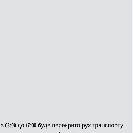
ДТП
Рятувальники
Паркування
та
Поліція
Ситуаційний центр
Добровільна пожежна дружина
льний захист
ДФТГ
я
у з 08:00 до 17:00 буде перекрито рух транспорту 