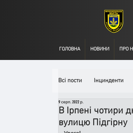
ГОЛОВНА
НОВИНИ
ПРО Н
Всі пости
Інцинденти
9 серп. 2022 р.
День народження
В
В Ірпені чотири 
вулицю Підгірну
Спільні заходи
Надз