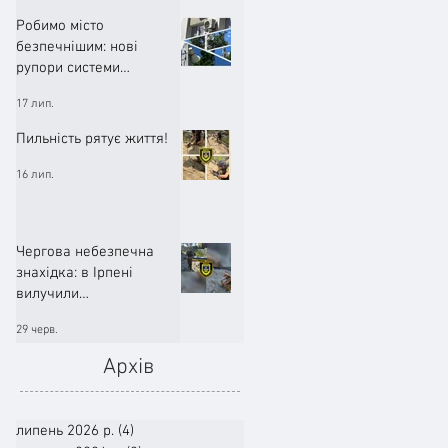
Робимо місто
безпечнішим: нові
рупори системи
оповіщення вже
17 лип.
працюють!
Пильність рятує життя!
16 лип.
Чергова небезпечна
знахідка: в Ірпені
вилучили
артилерійський снаряд
29 черв.
Архів
липень 2026 р.
(4)
4 пости