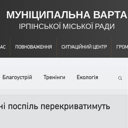
МУНІЦИПАЛЬНА ВАРТА
ІРПІНСЬКОЇ МІСЬКОЇ РАДИ
АС
ПОВНОВАЖЕННЯ
СИТУАЦІЙНИЙ ЦЕНТР
ГРОМ
Благоустрій
Тренінги
Екологія
ідео
Інформація
Нагородження
дні поспіль перекриватимуть
вичайні заходи
Події
Коронавірус