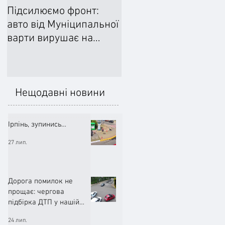
Підсилюємо фронт:
Ліквідували наслідки
авто від Муніципальної
негоди: Добровільне
варти вирушає на
формування
передову
цивільного захисту
допомогло впоратися
підтопленнями
Нещодавні новини
Ірпінь, зупинись…
27 лип.
Дорога помилок не
прощає: чергова
підбірка ДТП у нашій
громаді (ВІДЕО)
24 лип.