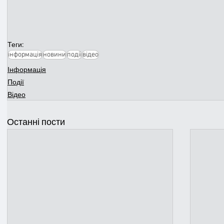
Теги:
інформація
новини
події
відео
Інформація
Події
Відео
Останні пости