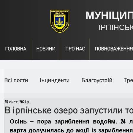
МУНІЦИ
ІРПІНСЬ
ГОЛОВНА
НОВИНИ
ПРО НАС
ПОВНОВАЖЕННЯ
Всі пости
Інцинденти
Благоустрій
Тре
25 лист. 2021 р.
День народження
Відео
Інформація
В ірпінське озеро запустили т
Осінь – пора зариблення водойм. 24 л
Спільні заходи
Надзвичайні заходи
П
варта долучилась до акції із зариблення