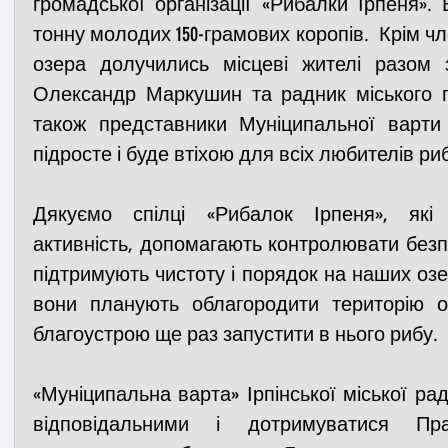
громадської організації «Рибалки Ірпеня».
тонну молодих 150-грамових коропів.  Крім чл
озера долучились місцеві жителі разом з
Олександр Маркушин та радник міського го
також представники Муніципальної варти 
підросте і буде втіхою для всіх любителів ри
Дякуємо спілці «Рибалок Ірпеня», які 
активність, допомагають контролювати безпе
підтримують чистоту і порядок на наших озер
вони планують облагородити територію о
благоустрою ще раз запустити в нього рибу.
«Муніципальна варта» Ірпінської міської ра
відповідальними і дотримуватися Пра