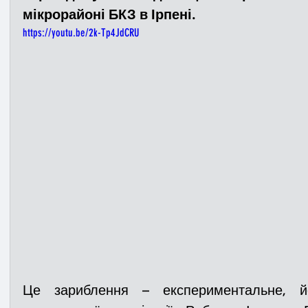
мікрорайоні БКЗ в Ірпені. 
https://youtu.be/2k-Tp4JdCRU
Медицина
Новини
ДТП
Рятувал
Адмінпротокол
Свята
Поліція
Си
Війна
Розмінування
Добровільна п
Курс спротиву
Цивільний захист
ДФ
Громадське формування
Це зариблення – експериментальне, йог