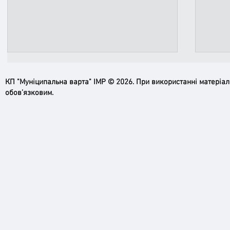
КП "Муніципальна варта" ІМР © 2026. При використанні матеріа
обов’язковим.
Ірпінь, зупинись…
Доро
черго
грома