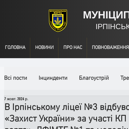
МУНІЦИ
ІРПІНСЬ
ГОЛОВНА
НОВИНИ
ПРО НАС
ПОВНОВАЖЕННЯ
Всі пости
Інцинденти
Благоустрій
Тре
7 жовт. 2024 р.
День народження
Відео
Інформація
В Ірпінському ліцеї №3 відбув
«Захист України» за участі К
Спільні заходи
Надзвичайні заходи
П