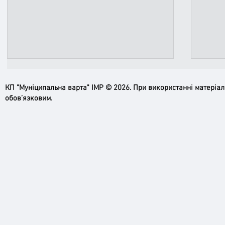
КП "Муніципальна варта" ІМР © 2026. При використанні матеріа
обов’язковим.
Ірпінь, зупинись…
Доро
черго
грома