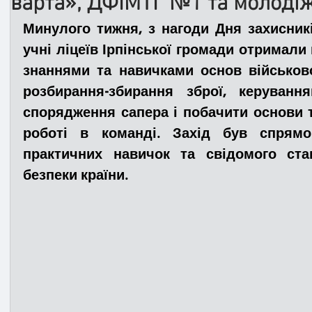
варта», ДФІМТГ №1 та молодіж
Минулого тижня, з нагоди Дня захисникі
Медицина
Новини
ДТП
Рятувал
учні ліцеїв Ірпінської громади отримали 
знаннями та навичками основ військово
розбирання-збирання зброї, керуванн
Адмінпротокол
Свята
Поліція
Си
спорядження сапера і побачити основи т
роботі в команді. Захід був спрям
практичних навичок та свідомого ста
Війна
Розмінування
Добровільна п
безпеки країни.
Курс спротиву
Цивільний захист
ДФ
Громадське формування