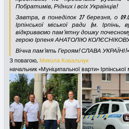
Побратимів, Рідних і всіх Українців!
Завтра, в понеділок 27 березня, о 09.
Ірпінської міської ради (м. Ірпінь, 
відкриваємо пам’ятну дошку почесному
герою Ірпеня АНАТОЛІЮ КОЛЄСНІКОВУ
Вічна пам’ять Героям! СЛАВА УКРАЇНІ!»
З повагою, 
Микола Ковальчук
начальник «Муніципальної варти» Ірпінської 