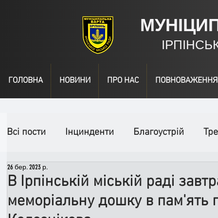
МУНІЦИ
ІРПІНСЬ
ГОЛОВНА
НОВИНИ
ПРО НАС
ПОВНОВАЖЕННЯ
Всі пости
Інцинденти
Благоустрій
Тре
26 бер. 2023 р.
День народження
Відео
Інформація
В Ірпінській міській раді завт
меморіальну дошку в пам'ять 
Спільні заходи
Надзвичайні заходи
П