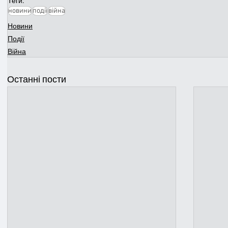
Теги:
новини
події
війна
Новини
Події
Війна
Останні пости