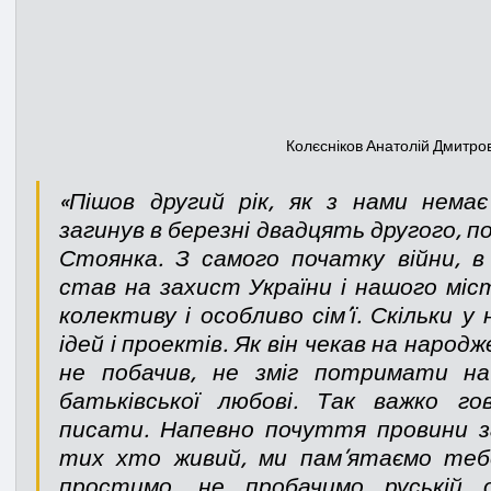
Колєсніков Анатолій Дмитро
«Пішов другий рік, як з нами немає
загинув в березні двадцять другого, по
Стоянка. З самого початку війни, в 
став на захист України і нашого міс
колективу і особливо сім’ї. Скільки у 
ідей і проектів. Як він чекав на народж
не побачив, не зміг потримати на 
батьківської любові. Так важко г
писати. Напевно почуття провини з
тих хто живий, ми пам’ятаємо тебе
простимо, не пробачимо руській о