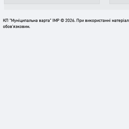
КП "Муніципальна варта" ІМР © 2026. При використанні матеріа
обов’язковим.
Ірпінь, зупинись…
Доро
черго
грома