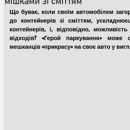
мішками зі сміттям
Що буває, коли своїм автомобілем заго
Медицина
Новини
ДТП
Рятувал
до контейнерів зі сміттям, ускладнюєш
контейнерів, і, відповідно, можливість
відходів? «Герой паркування» може о
Адмінпротокол
Свята
Поліція
Си
мешканців «прикрасу» на своє авто у вигля
Війна
Розмінування
Добровільна п
Курс спротиву
Цивільний захист
ДФ
Громадське формування