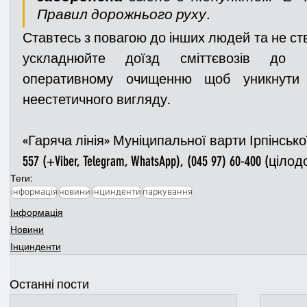
Правил дорожнього руху.
Ставтесь з повагою до інших людей та не ств
ускладнюйте доїзд сміттєвозів до ко
оперативному очищенню щоб уникнути 
неестетичного вигляду.
«Гаряча лінія» Муніципальної варти Ірпінської м
557 (+Viber, Telegram, WhatsApp), (045 97) 60-400 (ціло
Теги:
інформація
новини
інцинденти
паркування
Інформація
Новини
Інцинденти
Останні пости