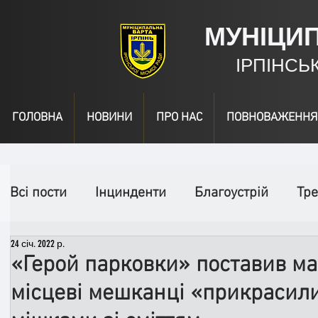
МУНІЦИ
ІРПІНСЬ
ГОЛОВНА
НОВИНИ
ПРО НАС
ПОВНОВАЖЕННЯ
Всі пости
Інцинденти
Благоустрій
Тре
24 січ. 2022 р.
День народження
Відео
Інформація
«Герой парковки» поставив ма
місцеві мешканці «прикрасил
Спільні заходи
Надзвичайні заходи
П