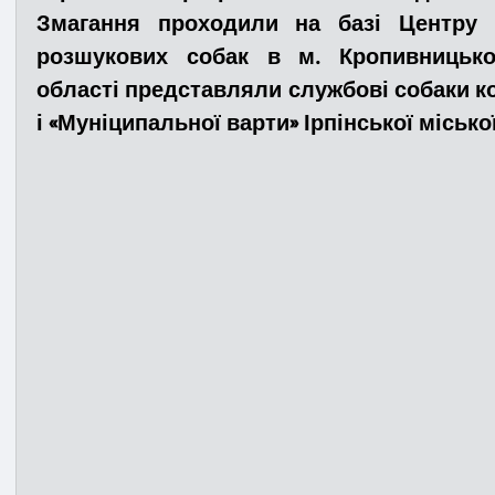
Змагання проходили на базі Центру п
розшукових собак в м. Кропивницьком
Медицина
Новини
ДТП
Рятувал
області представляли службові собаки ко
і «Муніципальної варти» Ірпінської міської
Адмінпротокол
Свята
Поліція
Си
Війна
Розмінування
Добровільна п
Курс спротиву
Цивільний захист
ДФ
Громадське формування