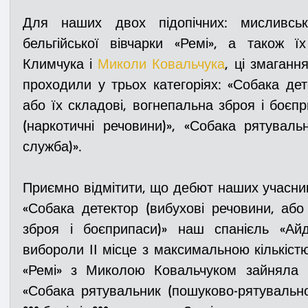
Для наших двох підопічних: мисливсько
бельгійської вівчарки «Ремі», а також ї
Климчука і 
Миколи Ковальчука
, ці змаганн
проходили у трьох категоріях: «Собака дете
або їх складові, вогнепальна зброя і боєпр
(наркотичні речовини)», «Собака рятуваль
служба)». 
Приємно відмітити, що дебют наших учасникі
«Собака детектор (вибухові речовини, або 
зброя і боєприпаси)» наш спанієль «Ай
вибороли ІІ місце з максимальною кількістю б
«Ремі» з Миколою Ковальчуком зайняла І
«Собака рятувальник (пошуково-рятувально