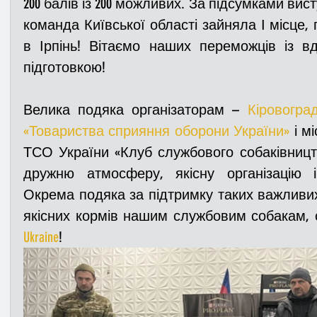
200 балів із 200 можливих. За підсумками вист
команда Київської області зайняла І місце,
в Ірпінь! Вітаємо наших переможців із в
підготовкою!
Велика подяка організаторам – 
Кіровоград
«Товариства сприяння оборони України»
 і м
ТСО України «Клуб службового собаківницт
дружню атмосферу, якісну організацію і
Окрема подяка за підтримку таких важливих з
якісних кормів нашим службовим собакам, 
Ukraine
!