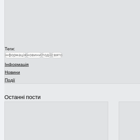
Теги:
інформація
новини
події
свято
Інформація
Новини
Події
Останні пости