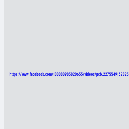
https://www.facebook.com/100080985820655/videos/pcb.227554913282