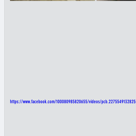
https://www.facebook.com/100080985820655/videos/pcb.227554913282