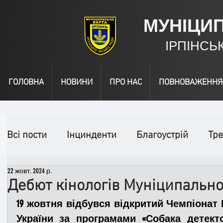
МУНІЦИ
ІРПІНСЬ
ГОЛОВНА
НОВИНИ
ПРО НАС
ПОВНОВАЖЕННЯ
Всі пости
Інцинденти
Благоустрій
Тре
22 жовт. 2024 р.
День народження
Відео
Інформація
Дебют кінологів Муніципально
19 жовтня відбувся відкритий Чемпіонат
Спільні заходи
Надзвичайні заходи
П
України за програмами «Собака детектор