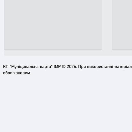
КП "Муніципальна варта" ІМР © 2026. При використанні матеріа
обов’язковим.
Ірпінь, зупинись…
Доро
черго
грома