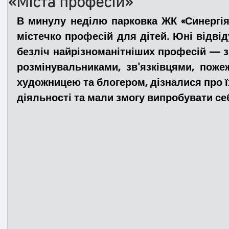
«Міста професій»
В минулу неділю парковка ЖК «Синергія 
Медицина
Новини
ДТП
Рятувал
містечко професій для дітей. Юні відвід
безліч найрізноманітніших професій — 
розмінувальниками, зв'язківцями, поже
Адмінпротокол
Свята
Поліція
Си
художницею та блогером, дізналися про ї
діяльності та мали змогу випробувати себ
Війна
Розмінування
Добровільна п
Курс спротиву
Цивільний захист
ДФ
Громадське формування