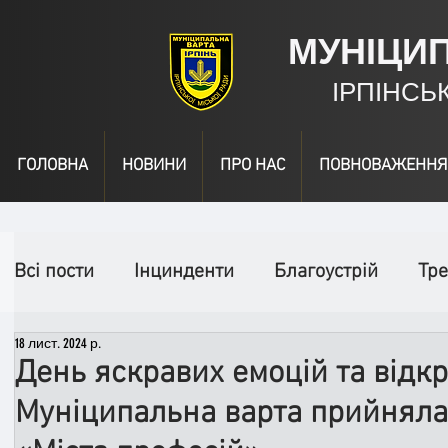
МУНІЦИ
ІРПІНСЬ
ГОЛОВНА
НОВИНИ
ПРО НАС
ПОВНОВАЖЕННЯ
Всі пости
Інцинденти
Благоустрій
Тре
18 лист. 2024 р.
День народження
Відео
Інформація
День яскравих емоцій та відкри
Муніципальна варта прийняла 
Спільні заходи
Надзвичайні заходи
П