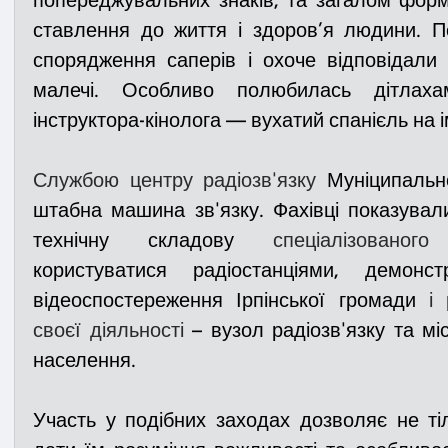
попереджувальних знаків, та загалом форму
ставлення до життя і здоров’я людини. П
спорядження саперів і охоче відповідали 
малечі. Особливо полюбилась дітлах
інструктора-кінолога — вухатий спанієль на і
Службою центру радіозв'язку 
Муніципальн
штабна машина зв'язку. Фахівці показувал
технічну складову 
спеціалізовано
користуватися радіостанціями, демонст
відеоспостереження Ірпінської громади
 і 
своєї діяльності 
– вузол радіозв'язку та мі
населення.
Участь у подібних заходах дозволяє не тіль