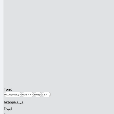
Теги:
інформація
новини
події
свято
Інформація
Події