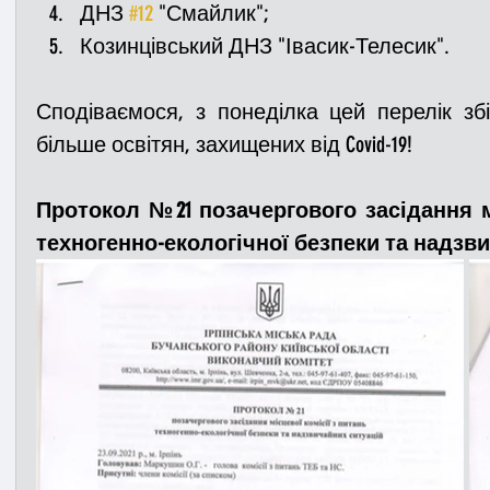
ДНЗ 
#12
 "Смайлик";
Козинцівський ДНЗ "Івасик-Телесик".
Сподіваємося, з понеділка цей перелік зб
більше освітян, захищених від Covid-19!
Протокол №21 позачергового засідання мі
техногенно-екологічної безпеки та надзви