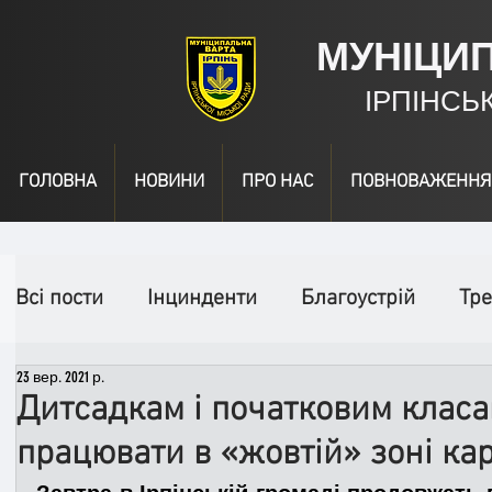
МУНІЦИ
ІРПІНСЬ
ГОЛОВНА
НОВИНИ
ПРО НАС
ПОВНОВАЖЕННЯ
Всі пости
Інцинденти
Благоустрій
Тре
23 вер. 2021 р.
День народження
Відео
Інформація
Дитсадкам і початковим клас
працювати в «жовтій» зоні ка
Спільні заходи
Надзвичайні заходи
П