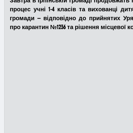
Завтра в Ірпінській громаді продовжать
процес учні 1-4 класів та вихованці дитя
громади – відповідно до прийнятих Уря
Медицина
Новини
ДТП
Рятувал
про карантин №1236 та рішення місцевої ком
Адмінпротокол
Свята
Поліція
Си
Війна
Розмінування
Добровільна п
Курс спротиву
Цивільний захист
ДФ
Громадське формування