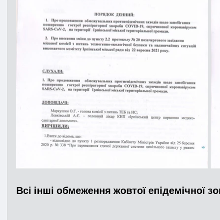
Всі інші обмеження жовтої епідемічної зо