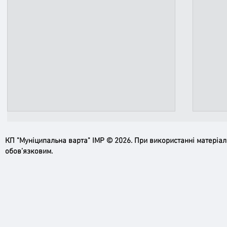
КП "Муніципальна варта" ІМР © 2026. При використанні матеріа
обов’язковим.
Ірпінь, зупинись…
Доро