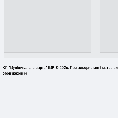
КП "Муніципальна варта" ІМР © 2026. При використанні матеріа
обов’язковим.
Ірпінь, зупинись…
Доро
черго