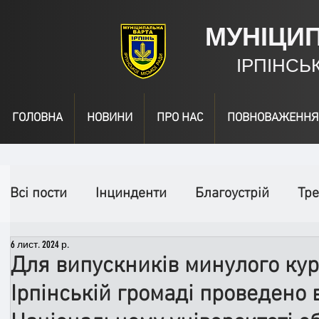
МУНІЦИ
ІРПІНСЬ
ГОЛОВНА
НОВИНИ
ПРО НАС
ПОВНОВАЖЕННЯ
Всі пости
Інцинденти
Благоустрій
Тре
6 лист. 2024 р.
День народження
Відео
Інформація
Для випускників минулого кур
Ірпінській громаді проведено 
Спільні заходи
Надзвичайні заходи
П