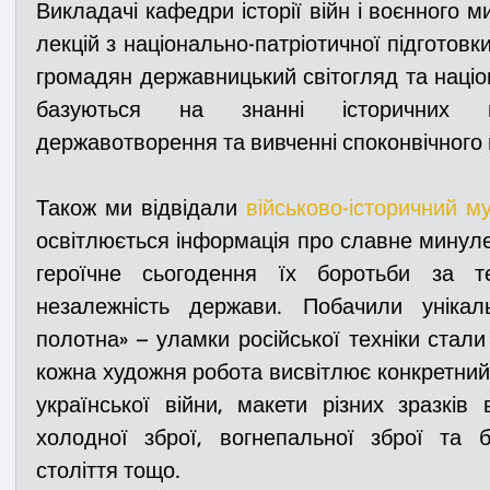
Викладачі кафедри історії війн і воєнного м
лекцій з національно-патріотичної підготовки
громадян державницький світогляд та націон
базуються на знанні історичних пр
державотворення та вивченні споконвічного 
Також ми відвідали 
військово-історичний м
освітлюється інформація про славне минуле
героїчне сьогодення їх боротьби за тер
незалежність держави. Побачили унікаль
полотна» – уламки російської техніки стали
кожна художня робота висвітлює конкретний 
української війни,
 макети різних зразків в
холодної зброї, вогнепальної зброї та б
століття тощо.