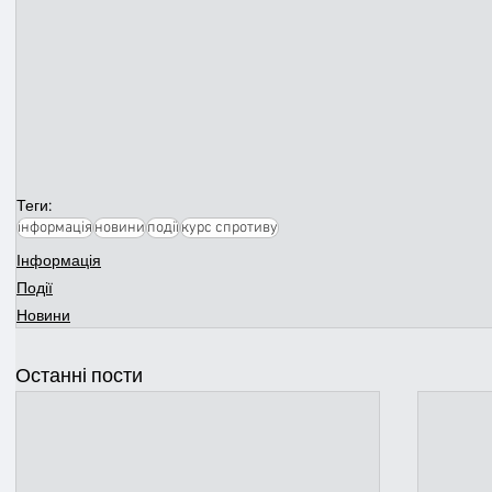
Теги:
інформація
новини
події
курс спротиву
Інформація
Події
Новини
Останні пости