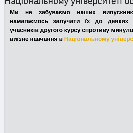
Національному університеті о
Ми не забуваємо наших випускникі
Медицина
Новини
ДТП
Рятувал
намагаємось залучати їх до деяких 
учасників другого курсу спротиву минуло
виїзне навчання в 
Національному універс
Адмінпротокол
Свята
Поліція
Си
Війна
Розмінування
Добровільна п
Курс спротиву
Цивільний захист
ДФ
Громадське формування