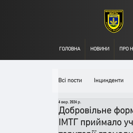
ГОЛОВНА
НОВИНИ
ПРО Н
Всі пости
Інцинденти
4 вер. 2024 р.
День народження
В
Добровільне форм
ІМТГ приймало уч
Спільні заходи
Надз