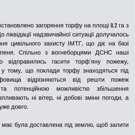
тановлено загоряння торфу на площі 0,2 га з 
о ліквідації надзвичайної ситуації долучалось 
ня цивільного захисту ІМТГ, що діє на базі 
рпеня. Спільно з вогнеборцями ДСНС наші 
о відправились гасити торф'яну пожежу, 
є у тому, що поклади торфу знаходяться під 
фовища відрізняються від решти пожеж 
ї та потенційною можливістю збільшення 
ливають ні вітер, ні добові зміни погоди, а 
уже довго.
и має була доставлена під землю, щоб залити 