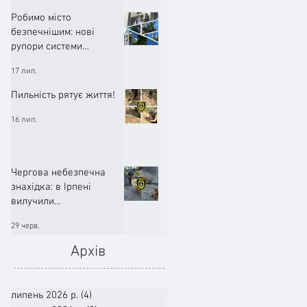
Робимо місто
безпечнішим: нові
рупори системи
оповіщення вже
17 лип.
працюють!
Пильність рятує життя!
16 лип.
Чергова небезпечна
знахідка: в Ірпені
вилучили
артилерійський снаряд
29 черв.
Архів
липень 2026 р.
(4)
4 пости