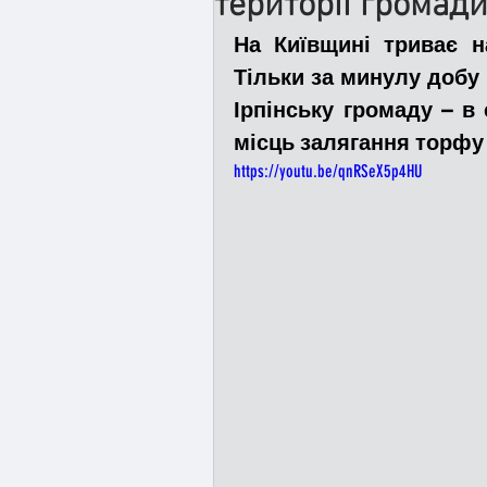
території громади
На Київщині триває н
Медицина
Новини
Тільки за минулу добу 
Ірпінську громаду – в 
місць залягання торфу
Адмінпротокол
Свя
https://youtu.be/qnRSeX5p4HU
Війна
Розмінування
Курс спротиву
Циві
Громадське формуванн