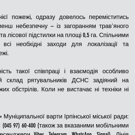
нієї пожежі, одразу довелось переміститись 
менш небезпечну – із загоранням трав'яного 
 та лісової підстилки на площі 0,5 га. Спільними 
всі необхідні заходи для локалізації та 
ежі.
ність такої співпраці і взаємодія особливо 
й склад рятувальників ДСНС задіяний на 
жих обстрілів. Коли не вистачає ні техніки ні 
 Муніципальної варти Ірпінської міської ради: 
2-27; (045 97) 60-400 (також за вказаними мобільними 
джери Viber, Telegram, WhatsApp, Signal). Лінія 