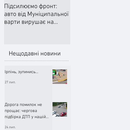
Підсилюємо фронт:
Ліквідували наслідки
авто від Муніципальної
негоди: Добровільне
варти вирушає на
формування
передову
цивільного захисту
допомогло впоратися
підтопленнями
Нещодавні новини
Ірпінь, зупинись…
27 лип.
Дорога помилок не
прощає: чергова
підбірка ДТП у нашій
громаді (ВІДЕО)
24 лип.