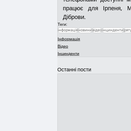
працює для Ірпеня, Ми
Діброви.
Теги:
інформація
новини
відео
інцинденти
рят
Інформація
Відео
Інцинденти
Останні пости