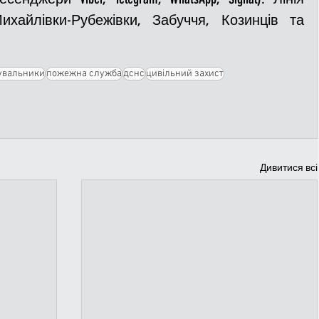
хайлівки-Рубежівки, Забуччя, Козинців та 
увальники
пожежна служба
дснс
цивільний захист
Дивитися всі