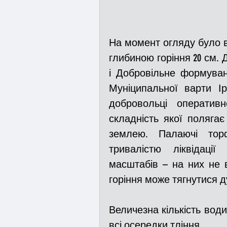
На момент огляду було вс
глибиною горіння 20 см. Д
і Добровільне формуван
Муніципальної варти І
добровольці оперативн
складність якої поляга
землею. Палаючі тор
тривалістю ліквідаці
масштабів – на них не вп
горіння може тягнутися д
Величезна кількість вод
всі осередки тління.