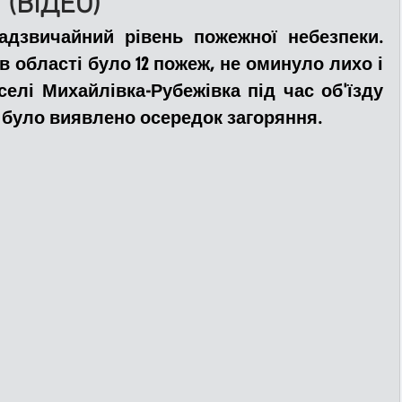
 (ВІДЕО)
адзвичайний рівень пожежної небезпеки. 
ДТП
Рятувальники
Паркування
в області було 12 пожеж, не оминуло лихо і 
селі Михайлівка-Рубежівка під час об'їзду 
 було виявлено осередок загоряння.
та
Поліція
Ситуаційний центр
Добровільна пожежна дружина
льний захист
ДФТГ
я