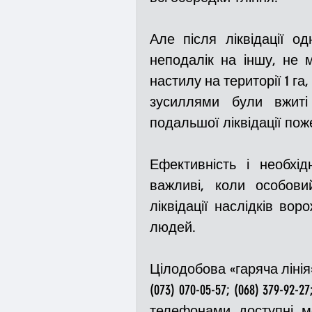
Але після ліквідації од
неподалік на іншу, не 
настилу на території 1 га,
зусиллями були вжиті 
подальшої ліквідації пож
Ефективність і необхід
важливі, коли особови
ліквідації наслідків воро
людей.
Цілодобова «гаряча лінія»
(073) 070-05-57; (068) 379-9
телефонами доступні месен