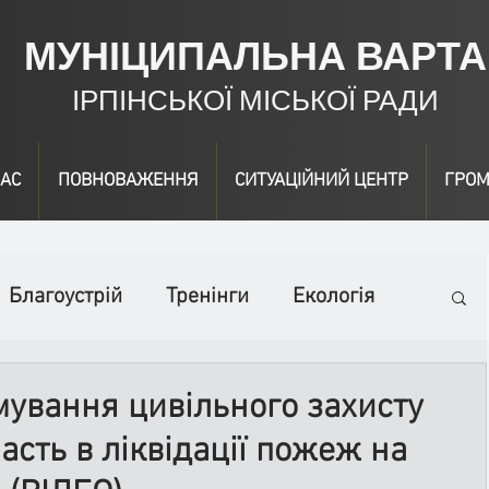
МУНІЦИПАЛЬНА ВАРТА
ІРПІНСЬКОЇ МІСЬКОЇ РАДИ
АС
ПОВНОВАЖЕННЯ
СИТУАЦІЙНИЙ ЦЕНТР
ГРОМ
Благоустрій
Тренінги
Екологія
ідео
Інформація
Нагородження
ування цивільного захисту
асть в ліквідації пожеж на
вичайні заходи
Події
Коронавірус