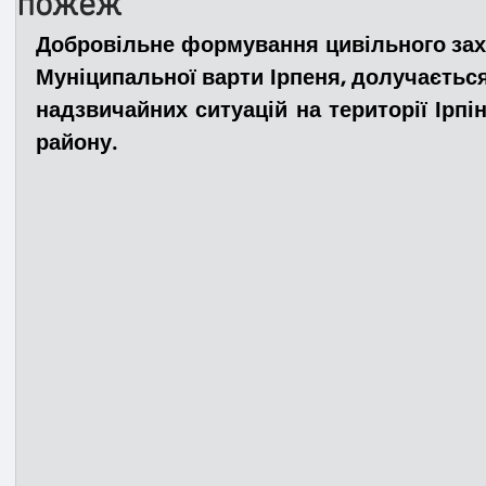
пожеж
Добровільне формування цивільного захис
Медицина
Новини
ДТП
Рятувал
Муніципальної варти Ірпеня, долучається 
надзвичайних ситуацій на території Ірпін
району.
Адмінпротокол
Свята
Поліція
Си
Війна
Розмінування
Добровільна п
Курс спротиву
Цивільний захист
ДФ
Громадське формування