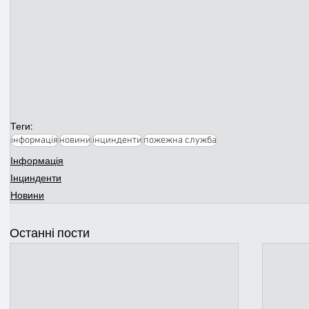
Теги:
інформація
новини
інцинденти
пожежна служба
Інформація
Інцинденти
Новини
Останні пости