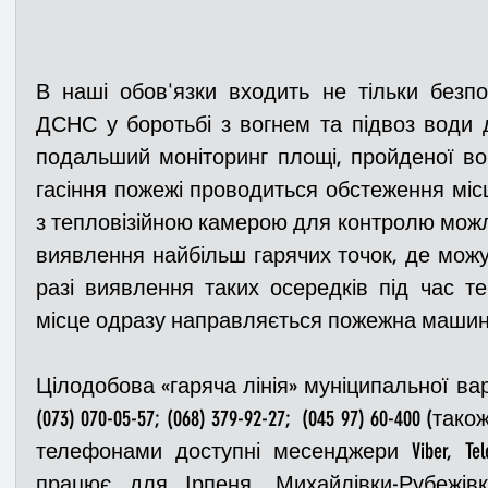
В наші обов'язки входить не тільки безп
ДСНС у боротьбі з вогнем та підвоз води 
подальший моніторинг площі, пройденої вогн
гасіння пожежі проводиться обстеження міс
з тепловізійною камерою для контролю можли
виявлення найбільш гарячих точок, де можут
разі виявлення таких осередків під час те
місце одразу направляється пожежна машина 
Цілодобова «гаряча лінія» муніципальної варт
(073) 070-05-57; (068) 379-92-27;  (045 97) 60-400 
телефонами доступні месенджери Viber, Telegra
працює для Ірпеня, Михайлівки-Рубежівк