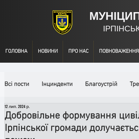
МУНІЦИ
ІРПІНСЬ
ГОЛОВНА
НОВИНИ
ПРО НАС
ПОВНОВАЖЕННЯ
Всі пости
Інцинденти
Благоустрій
Тре
12 лип. 2024 р.
День народження
Відео
Інформація
Добровільне формування циві
Ірпінської громади долучаєтьс
Спільні заходи
Надзвичайні заходи
П