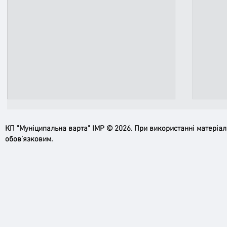
КП "Муніципальна варта" ІМР © 2026. При використанні матеріа
обов’язковим.
Ірпінь, зупинись…
Доро
черго