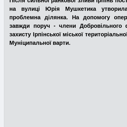
Після сильної ранкової зливи Ірпінь постр
на вулиці Юрія Мушкетика утворила
проблемна ділянка. На допомогу опер
Медицина
Новини
ДТП
Рятувал
завжди поруч - члени Добровільного 
захисту Ірпінської міської територіальної
Адмінпротокол
Свята
Поліція
Си
Муніципальної варти.
Війна
Розмінування
Добровільна п
Курс спротиву
Цивільний захист
ДФ
Громадське формування