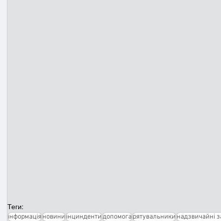
Теги:
інформація
новини
інцинденти
допомога
рятувальники
надзвичайні з