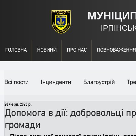
МУНІЦИ
ІРПІНСЬ
ГОЛОВНА
НОВИНИ
ПРО НАС
ПОВНОВАЖЕННЯ
Всі пости
Інцинденти
Благоустрій
Тре
28 черв. 2025 р.
День народження
Відео
Інформація
Допомога в дії: добровольці п
громади
Спільні заходи
Надзвичайні заходи
П