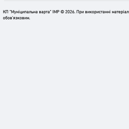
КП "Муніципальна варта" ІМР © 2026. При використанні матеріа
обов’язковим.
Ірпінь, зупинись…
Доро
черго
грома