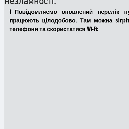
незламності.
❗️Повідомляємо оновлений перелік пун
Медицина
Новини
ДТП
Рятувал
працюють цілодобово. Там можна зігріт
телефони та скористатися Wi-Fi:
Адмінпротокол
Свята
Поліція
Си
Війна
Розмінування
Добровільна п
Курс спротиву
Цивільний захист
ДФ
Громадське формування