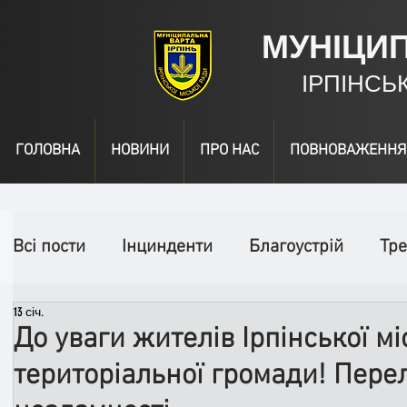
МУНІЦИ
ІРПІНСЬ
ГОЛОВНА
НОВИНИ
ПРО НАС
ПОВНОВАЖЕННЯ
Всі пости
Інцинденти
Благоустрій
Тре
13 січ.
День народження
Відео
Інформація
До уваги жителів Ірпінської мі
територіальної громади! Перел
Спільні заходи
Надзвичайні заходи
П