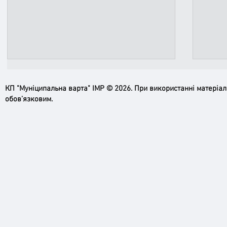
КП "Муніципальна варта" ІМР © 2026. При використанні матеріа
обов’язковим.
Ірпін
Безпека громади – наша спільна
справа