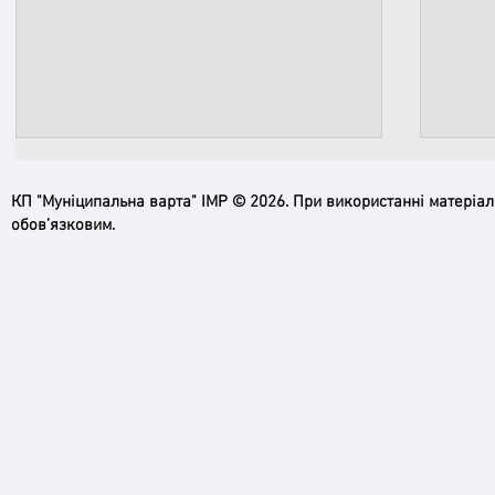
КП "Муніципальна варта" ІМР © 2026. При використанні матеріа
обов’язковим.
Ірпінь, зупинись…
Доро
черго
грома