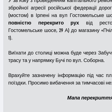
У звʼязку з проведенням капітального ремон
збройної агресії російської федерації доро
(мостом) в Ірпені на вул Гостомельське ш
Медицина
Новини
ДТП
Рятувал
повністю перекрито рух
 від рестор
Гостомельське шосе, 29 А) до магазину «Пчілка
Адмінпротокол
Свята
Поліція
Си
1).
Виїхати до столиці можна буде через Забучч
Війна
Розмінування
Добровільна п
трасу та у напрямку Бучі по вул. Соборна.
Врахуйте зазначену інформацію під час пл
Курс спротиву
Цивільний захист
ДФ
поїздки. Просимо вибачення за тимчасові не
Громадське формування
Мапа перекриття