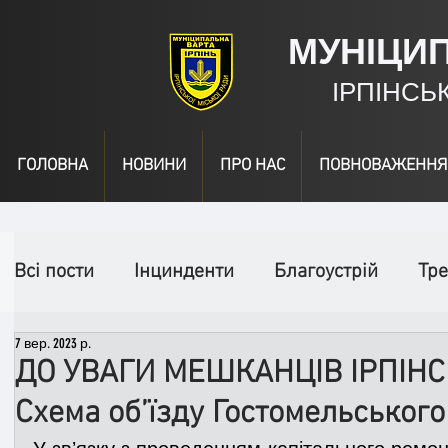
МУНІЦИ
ІРПІНСЬ
ГОЛОВНА
НОВИНИ
ПРО НАС
ПОВНОВАЖЕННЯ
Всі пости
Інцинденти
Благоустрій
Тре
7 вер. 2023 р.
День народження
Відео
Інформація
ДО УВАГИ МЕШКАНЦІВ ІРПІНС
Схема об’їзду Гостомельськог
Спільні заходи
Надзвичайні заходи
П