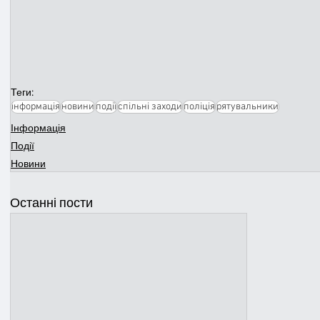
Теги:
інформація
новини
події
спільні заходи
поліція
рятувальники
Інформація
Події
Новини
Останні пости