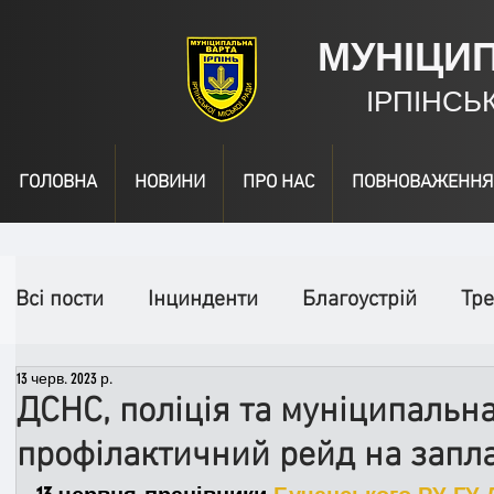
МУНІЦИ
ІРПІНСЬ
ГОЛОВНА
НОВИНИ
ПРО НАС
ПОВНОВАЖЕННЯ
Всі пости
Інцинденти
Благоустрій
Тре
13 черв. 2023 р.
День народження
Відео
Інформація
ДСНС, поліція та муніципальн
профілактичний рейд на заплав
Спільні заходи
Надзвичайні заходи
П