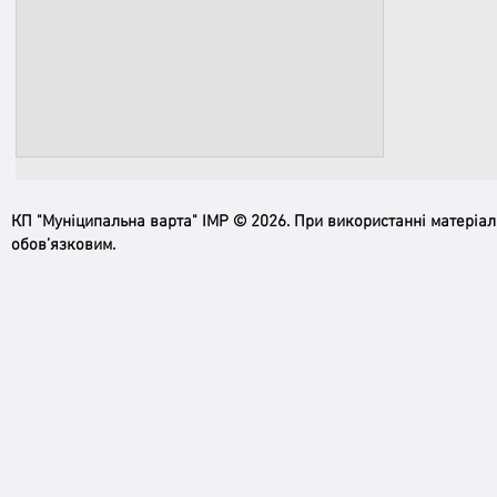
КП "Муніципальна варта" ІМР © 2026. При використанні матеріа
обов’язковим.
Фахівці ДСНС та Муніципальна
варта провели профілактичний
рейд на заплаві річки Ірпінь