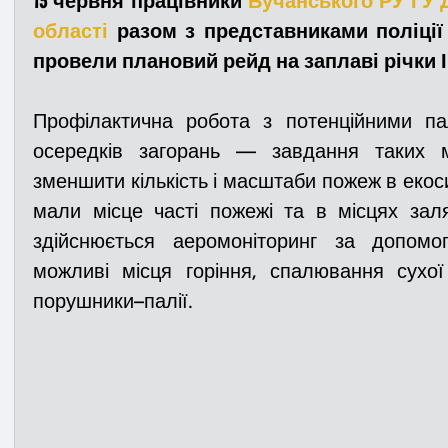
13 червня працівники 
Бучанського РУ ГУ Д
області
 разом з представниками поліції
провели плановий рейд на заплаві річки І
Медицина
Новини
ДТП
Рятувал
Профілактична робота з потенційними па
Адмінпротокол
Свята
Поліція
Си
осередків загорань — завдання таких мо
зменшити кількість і масштаби пожеж в екоси
мали місце часті пожежі та в місцях зал
Війна
Розмінування
Добровільна п
здійснюється аеромоніторинг за допомо
можливі місця горіння, спалювання сухої 
порушники–палії. 
Курс спротиву
Цивільний захист
ДФ
Громадське формування