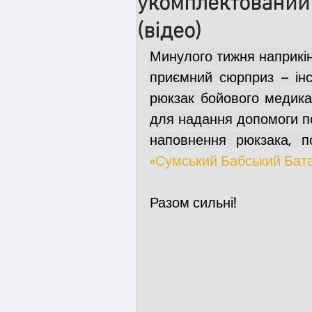
укомплектований
(відео)
Медицина
Новини
Минулого тижня наприкінц
приємний сюрприз – інс
рюкзак бойового медика
Адмінпротокол
Свя
для надання допомоги по
наповнення рюкзака, п
Війна
Розмінування
«Сумський Бабський Бат
Разом сильні!
Курс спротиву
Циві
Громадське формуванн