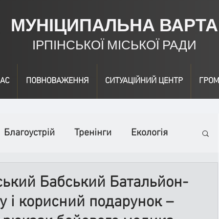
МУНІЦИПАЛЬНА ВАРТА
ІРПІНСЬКОЇ МІСЬКОЇ РАДИ
АС
ПОВНОВАЖЕННЯ
СИТУАЦІЙНИЙ ЦЕНТР
ГРОМ
Благоустрій
Тренінги
Екологія
ідео
Інформація
Нагородження
ський Бабський Батальйон-
у і корисний подарунок –
вичайні заходи
Події
Коронавірус