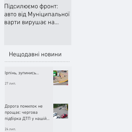
Підсилюємо фронт:
Ліквідували наслідки
авто від Муніципальної
негоди: Добровільне
варти вирушає на
формування
передову
цивільного захисту
допомогло впоратися
підтопленнями
Нещодавні новини
Ірпінь, зупинись…
27 лип.
Дорога помилок не
прощає: чергова
підбірка ДТП у нашій
громаді (ВІДЕО)
24 лип.