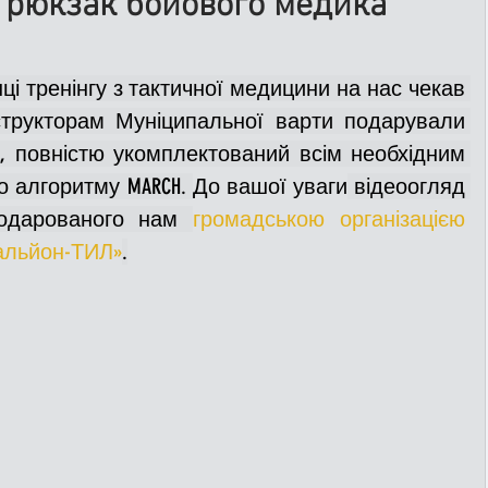
 рюкзак бойового медика
ДТП
Рятувальники
Паркування
і тренінгу з тактичної медицини на нас чекав 
трукторам Муніципальної варти подарували 
, повністю укомплектований всім необхідним 
та
Поліція
Ситуаційний центр
 алгоритму MARCH. 
До вашої уваги
 відеоогляд 
одарованого нам 
громадською організацією 
Добровільна пожежна дружина
альйон-ТИЛ»
.
льний захист
ДФТГ
я