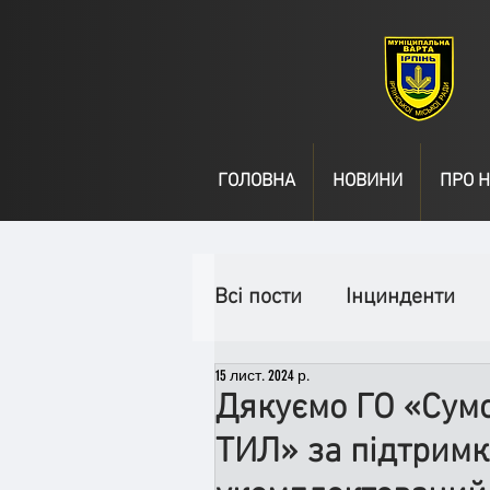
ГОЛОВНА
НОВИНИ
ПРО Н
Всі пости
Інцинденти
15 лист. 2024 р.
День народження
В
Дякуємо ГО «Сум
ТИЛ» за підтримк
Спільні заходи
Надз