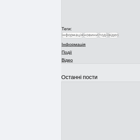
Теги:
інформація
новини
події
відео
Інформація
Події
Відео
Останні пости