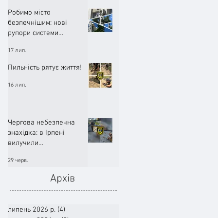
Робимо місто
безпечнішим: нові
рупори системи
оповіщення вже
17 лип.
працюють!
Пильність рятує життя!
16 лип.
Чергова небезпечна
знахідка: в Ірпені
вилучили
артилерійський снаряд
29 черв.
Архів
липень 2026 р.
(4)
4 пости