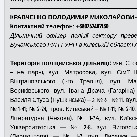
КРАВЧЕНКО ВОЛОДИМИР МИКОЛАЙОВИ
Контактний телефон: +380732402130
Дільничний офіцер поліції сектору превен
Бучанського РУП ГУНП в Київській області 
Територія поліцейської дільниці:
 м-н. Сто
– не парні, вул. Матросова, вул. Сім’ї Ш
Вінграновського (1-го Травня), вул. Ма
Вериківського, вул. Івана Драча (Гагаріна)
Василя Стуса (Пушкінська) – з № 6 ; № 11, вул
№ 1-41; № 2-24, пров. Київський – № 1-11; № 2-10,
Літературна (Чехова), № 1-7А, вул. Київс
Університетська — № 2-8, вул. Виговськ
(Лермонтова) — № 1-7, вул. Лисенка — 