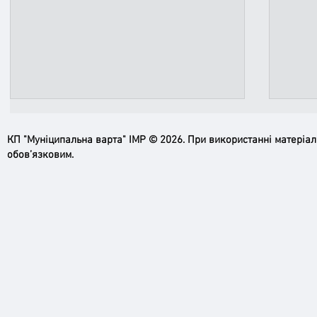
КП "Муніципальна варта" ІМР © 2026. При використанні матеріа
обов’язковим.
Пильн
Робимо місто безпечнішим: нові
рупори системи оповіщення вже
працюють!