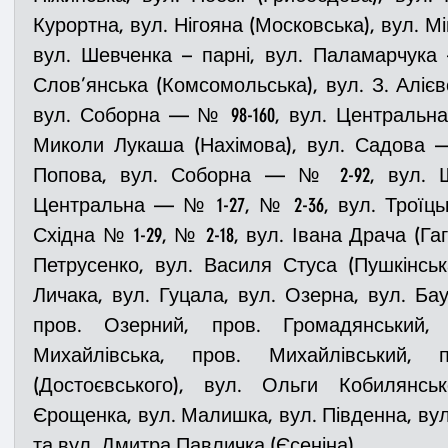
Курортна, вул. Нігояна (Московська), вул. Мі
вул. Шевченка – парні, вул. Паламарчука 
Слов’янська (Комсомольська), вул. З. Алієвої
вул. Соборна — № 98-160, вул. Центральна 
Миколи Лукаша (Нахімова), вул. Садова — 
Попова, вул. Соборна — № 2-92, вул. Ше
Центральна — № 1-27, № 2-36, вул. Троїцька
Східна № 1-29, № 2-18, вул. Івана Драча (Гага
Петрусенко, вул. Василя Стуса (Пушкінськ
Личака, вул. Гуцала, вул. Озерна, вул. Бау
пров. Озерний, пров. Громадянський, п
Михайлівська, пров. Михайлівський, 
(Достоєвського), вул. Ольги Кобилянсько
Єрощенка, вул. Малишка, вул. Південна, вул
та вул. Дмитра Павличка (Єсеніна).