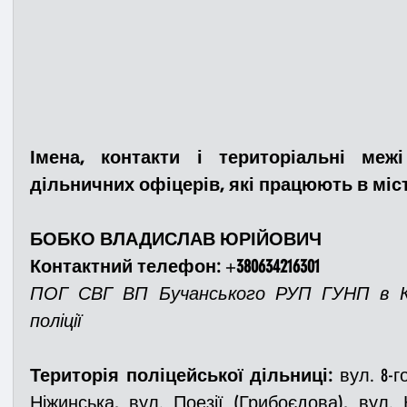
Імена, контакти і територіальні межі 
дільничних офіцерів, які працюють в місті
БОБКО ВЛАДИСЛАВ ЮРІЙОВИЧ
Контактний телефон:
 +
380634216301
ПОГ СВГ ВП Бучанського РУП ГУНП в Киї
поліції
Територія поліцейської дільниці:
 вул. 8-г
Ніжинська, вул. Поезії (Грибоєдова), вул. Кі