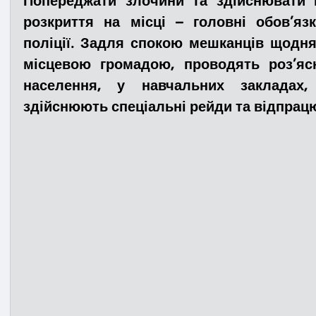
Попереджати злочини та здійснювати п
розкриття на місці – головні обов’язк
поліції. Задля спокою мешканців щодня
Медицина
Новини
ДТП
Рятувал
місцевою громадою, проводять роз’яс
населення, у навчальних закладах, 
Адмінпротокол
Свята
Поліція
Си
здійснюють спеціальні рейди та відпрац
Війна
Розмінування
Добровільна п
Курс спротиву
Цивільний захист
ДФ
Громадське формування