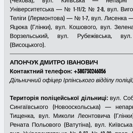
(Чехова), вул. Київська — непарні н
Університетська — № 1-11/2; № 2-8, вул. Виго
Теліги (Лермонтова) — № 1-7, вул. Лисенка —
Яцюка (Глінки), вул. Кошового, вул. Зелена
Ворзельський, вул. Рубежівська, вул
(Висоцького).
АПОНЧУК ДМИТРО ІВАНОВИЧ
Контактний телефон: +380730246056
Дільничний офіцер Ірпінського відділу поліці
Територія поліцейської дільниці:
 вул. Со
Сингаївського (Новооскольська) — непарн
Тищенка, вул. Миколи Леонтовича (Глінки)
Рената Польового (Ватутіна), вул. Київська