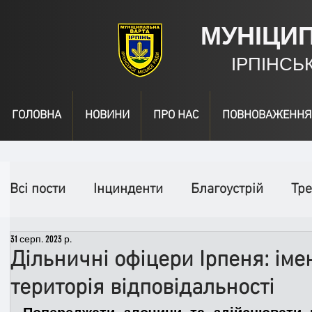
МУНІЦИ
ІРПІНСЬ
ГОЛОВНА
НОВИНИ
ПРО НАС
ПОВНОВАЖЕННЯ
Всі пости
Інцинденти
Благоустрій
Тре
31 серп. 2023 р.
День народження
Відео
Інформація
Дільничні офіцери Ірпеня: імен
територія відповідальності
Спільні заходи
Надзвичайні заходи
П