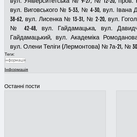
вул. Університетська № 9-27, № 12-20, пров. К
вул. Виговського № 5-33, № 4-30, вул. Івана Д
38-62, вул. Лисенка № 13-31, № 2-20, вул. Гогол
№ 42-48, вул. Гайдамацька, вул. Давидчу
Гайдамацький, вул. Академіка Ромоданова 
вул. Олени Теліги (Лермонтова) № 7а-21, № 30
Теги:
інформація
Інформація
Останні пости