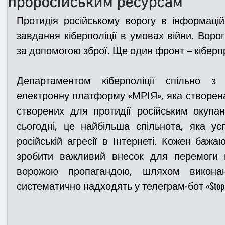
проросійським ресурсам
Протидія російському ворогу в інформацій
Медицина
Новини
ДТП
Рятувал
завдання кіберполіції в умовах війни. Ворог
за допомогою зброї. Ще один фронт – кіберпр
Адмінпротокол
Свята
Поліція
Си
Департаментом кіберполіції спільно з 
електронну платформу «МРІЯ», яка створена 
створених для протидії російським окупан
Війна
Розмінування
Добровільна п
сьогодні, це найбільша спільнота, яка ус
російській агресії в Інтернеті. Кожен баж
Курс спротиву
Цивільний захист
ДФ
зробити важливий внесок для перемоги н
ворожою пропагандою, шляхом виконанн
систематично надходять у телеграм-бот «StopRus
Громадське формування