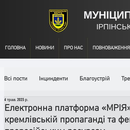
МУНІЦИ
ІРПІНСЬ
ГОЛОВНА
НОВИНИ
ПРО НАС
ПОВНОВАЖЕННЯ
Всі пости
Інцинденти
Благоустрій
Тре
4 трав. 2023 р.
День народження
Відео
Інформація
Електронна платформа «МРІЯ»
кремлівській пропаганді та ф
Спільні заходи
Надзвичайні заходи
П