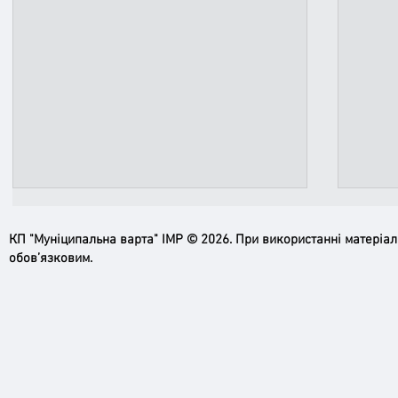
КП "Муніципальна варта" ІМР © 2026. При використанні матеріа
обов’язковим.
Ірпінь, зупинись…
Доро