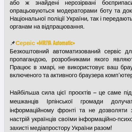
або ж знайдені нерозірвані боєприпас
опрацьовуються модераторами боту та доку
Національної поліції України, так і передаю
органам на відпрацювання.
📌
Сервіс «MRIYA Automatic»
Безкоштовний автоматизований сервіс дл
пропагандою, розробниками якого являються 
Працює в хмарі, не використовує ваш брауз
включеного та активного браузера комп'юте
Найбільша сила цієї проєктів – це саме під
мешканців Ірпінської громади долуч
інформаційному фронті та не дозволяти 
настрій українців своїми інформаційно-псих
захисті медіапростору України разом!