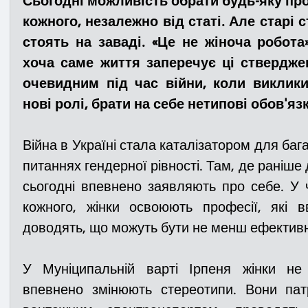
Сьогодні можливість обрати будь-яку пр
кожного, незалежно від статі. Але старі 
стоять на заваді. «Це не жіноча робота
Медицина
Новини
ДТП
Рятувал
хоча саме життя заперечує ці ствердже
очевидним під час війни, коли виклики
Адмінпротокол
Свята
Поліція
Си
нові ролі, брати на себе нетипові обов'язк
Війна в Україні стала каталізатором для бага
Війна
Розмінування
Добровільна п
питаннях гендерної рівності. Там, де раніше 
сьогодні впевнено заявляють про себе. У ч
кожного, жінки освоюють професії, які вв
Курс спротиву
Цивільний захист
ДФ
доводять, що можуть бути не менш ефектив
Громадське формування
У Муніципальній варті Ірпеня жінки не
впевнено змінюють стереотипи. Вони пат