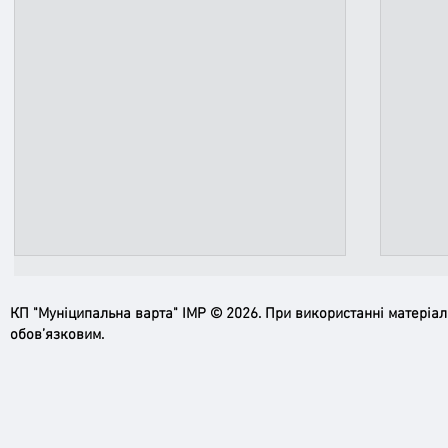
КП "Муніципальна варта" ІМР © 2026. При використанні матеріа
обов’язковим.
Ірпінь, зупинись…