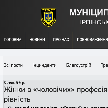
МУНІЦИ
ІРПІНСЬ
ГОЛОВНА
НОВИНИ
ПРО НАС
ПОВНОВАЖЕННЯ
Всі пости
Інцинденти
Благоустрій
Тре
22 лист. 2024 р.
День народження
Відео
Інформація
Жінки в «чоловічих» професіях
рівність
Спільні заходи
Надзвичайні заходи
П