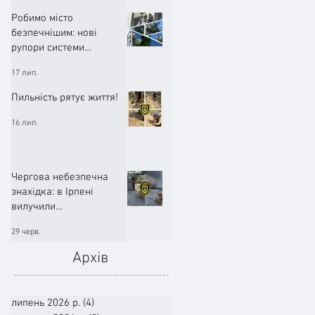
Робимо місто
безпечнішим: нові
рупори системи
оповіщення вже
17 лип.
працюють!
Пильність рятує життя!
16 лип.
Чергова небезпечна
знахідка: в Ірпені
вилучили
артилерійський снаряд
29 черв.
Архів
липень 2026 р.
(4)
4 пости