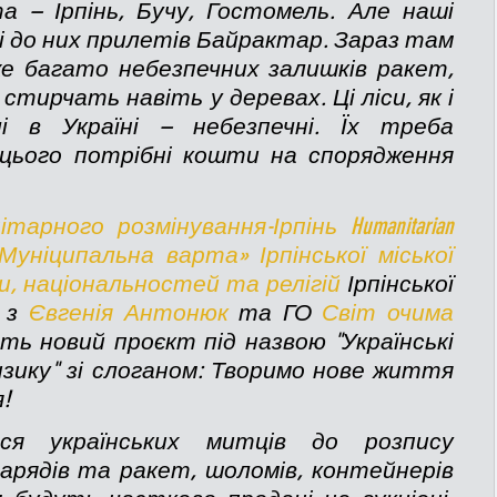
та – Ірпінь, Бучу, Гостомель. Але наші 
 і до них прилетів Байрактар. Зараз там 
е багато небезпечних залишків ракет, 
стирчать навіть у деревах. Ці ліси, як і 
і в Україні – небезпечні. Їх треба 
 цього потрібні кошти на спорядження 
арного розмінування-Ірпінь Humanitarian 
Муніципальна варта» Ірпінської міської 
и, національностей та релігій
 Ірпінської 
 з 
Євгенія Антонюк
 та ГО 
Світ очима 
ть новий проєкт під назвою "Українські 
зику" зі слоганом: Творимо нове життя 
! 
ся українських митців до розпису 
нарядів та ракет, шоломів, контейнерів 