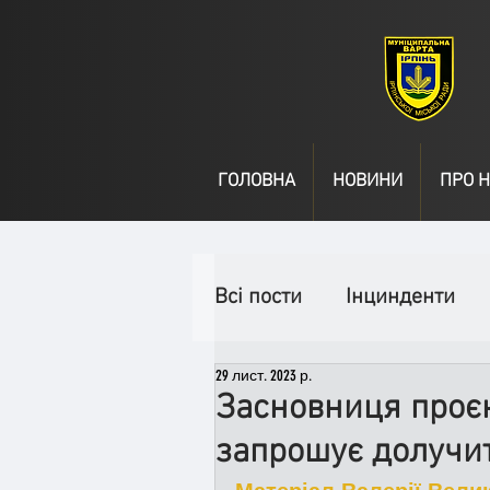
ГОЛОВНА
НОВИНИ
ПРО Н
Всі пости
Інцинденти
29 лист. 2023 р.
День народження
В
Засновниця проєк
запрошує долучит
Спільні заходи
Надз