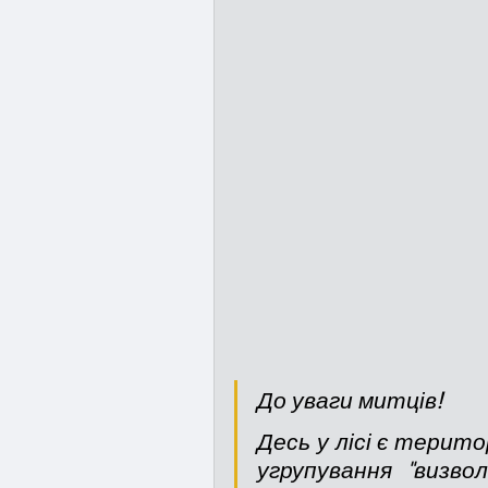
До уваги митців! 
Десь у лісі є терито
угрупування  "визво