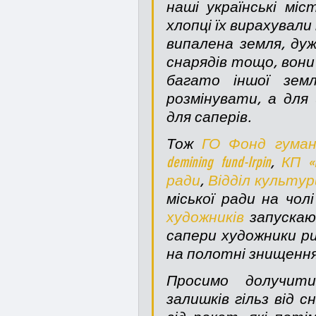
наші українські міс
хлопці їх вирахували
випалена земля, дуж
снарядів тощо, вони 
багато іншої земл
розмінувати, а для
для саперів. 
Тож 
ГО Фонд гуманіт
demining fund-Irpin
, 
КП «
ради
, 
Відділ культур
міської ради на чолі
художників
 запускаю
сапери художники ри
на полотні знищення
Просимо долучити
залишків гільз від с