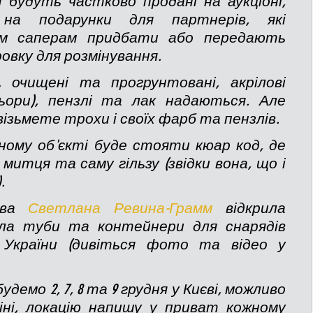
м будуть частково продані на аукціоні, 
на подарунки для партнерів, які 
м саперам придбати або передають 
овку для розмінування.
, очищені та прогрунтовані, акрілові 
ьори), пензлі та лак надаються. Але 
візьмете трохи і своїх фарб та пензлів. 
ому об'єкті буде стояти кюар код, де 
митця та саму гільзу (звідки вона, що і 
.
ва 
Светлана Ревина-Грамм
 відкрила 
ла туби та контейнери для снарядів 
 України (дивіться фото та відео у 
демо 2, 7, 8 та 9 грудня у Києві, можливо 
іні, локацію напишу у приват кожному 