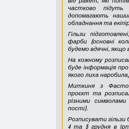
від ракет, які поті
частково підуть 
допомагають наши
обладнання та екіпір
Гільзи підготовлені
фарби (основні кол
будемо вдячні, якщо 
На кожному розписан
буде інформація про 
якого лиха наробила)
Миткиня з Фасто
проєкт та розписа
різними символами
пості). 
Розписувати гільзи бу
4 та 5 грудня в Ірп