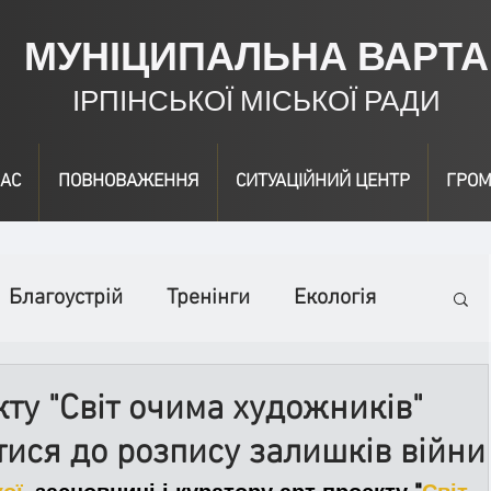
МУНІЦИПАЛЬНА ВАРТА
ІРПІНСЬКОЇ МІСЬКОЇ РАДИ
АС
ПОВНОВАЖЕННЯ
СИТУАЦІЙНИЙ ЦЕНТР
ГРОМ
Благоустрій
Тренінги
Екологія
ідео
Інформація
Нагородження
ту "Світ очима художників"
ися до розпису залишків війни
вичайні заходи
Події
Коронавірус