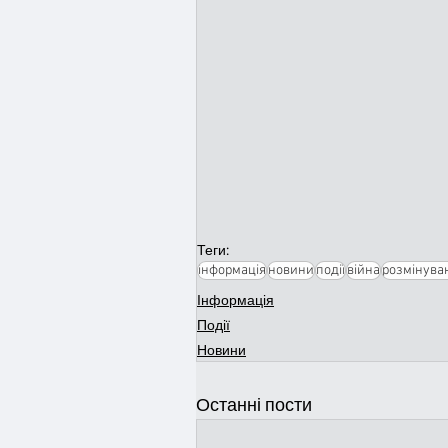
Теги:
інформація
новини
події
війна
розмінува
Інформація
Події
Новини
Останні пости