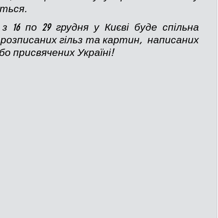
ться.
 16 по 29 грудня у Києві буде спільна 
розписаних гільз та картин,  написаних 
о присвячених Україні! 