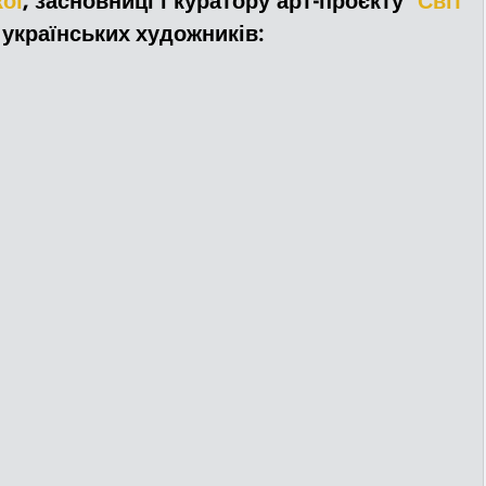
ої
, засновниці і куратору арт-проєкту "
Світ 
 українських художників:
ДТП
Рятувальники
Паркування
та
Поліція
Ситуаційний центр
Добровільна пожежна дружина
льний захист
ДФТГ
я