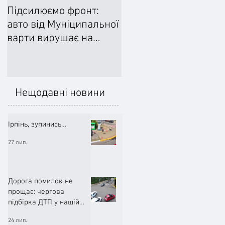
Підсилюємо фронт:
Ліквідували наслідки
авто від Муніципальної
негоди: Добровільне
варти вирушає на
формування
передову
цивільного захисту
допомогло впоратися
підтопленнями
Нещодавні новини
Ірпінь, зупинись…
27 лип.
Дорога помилок не
прощає: чергова
підбірка ДТП у нашій
громаді (ВІДЕО)
24 лип.