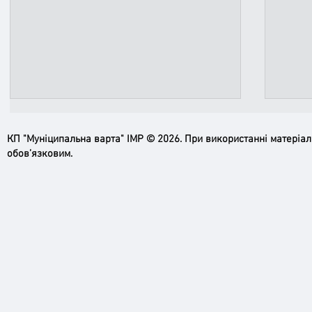
КП "Муніципальна варта" ІМР © 2026. При використанні матеріа
обов’язковим.
Київщина зміцнює добровільний
Вихов
пожежний рух: громади отримали
грома
спорядження для підвищення
медиц
безпеки населення
інстр