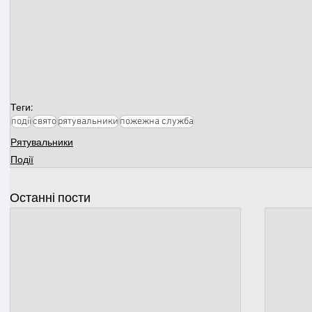
Теги:
події
свято
рятувальники
пожежна служба
Рятувальники
Події
Останні пости