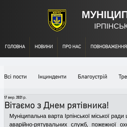
МУНІЦИ
ІРПІНСЬ
ГОЛОВНА
НОВИНИ
ПРО НАС
ПОВНОВАЖЕННЯ
Всі пости
Інцинденти
Благоустрій
Тре
17 вер. 2021 р.
День народження
Відео
Інформація
Вітаємо з Днем рятівника!
Муніципальна варта Ірпінської міської ради щ
Спільні заходи
Надзвичайні заходи
П
аварійно-рятувальних служб, пожежної охо