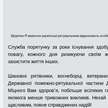
Щорічно 17 вересня українські рятувальники відзначають особ
Служба порятунку за роки існування здобу
повагу, к
ожного дня ризикуючи своїм жи
захистити життя інших.
Шановні рятівники, вогнеборці, ветеран
Державної пожежно-рятувальної частини ДС
Міцного Вам здоров'я, побільше всіляких га
якомога менше тривожних викликів. Нехай 
щасливим, повне справджених надій! 