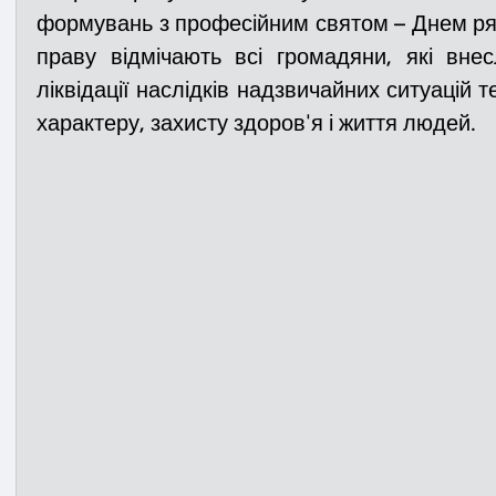
формувань з професійним святом – Днем ряті
праву відмічають всі громадяни, які внес
Медицина
Новини
ДТП
Рятувал
ліквідації наслідків надзвичайних ситуацій т
характеру, захисту здоров'я і життя людей.
Адмінпротокол
Свята
Поліція
Си
Війна
Розмінування
Добровільна п
Курс спротиву
Цивільний захист
ДФ
Громадське формування