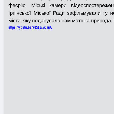
феєрію. Міські камери відеоспостережен
Ірпінської Міської Ради зафільмували ту н
Медицина
Новини
ДТП
Рятувал
міста, яку подарувала нам матінка-природа.
https://youtu.be/k0SLpsw5auA
Адмінпротокол
Свята
Поліція
Си
Війна
Розмінування
Добровільна п
Курс спротиву
Цивільний захист
ДФ
Громадське формування