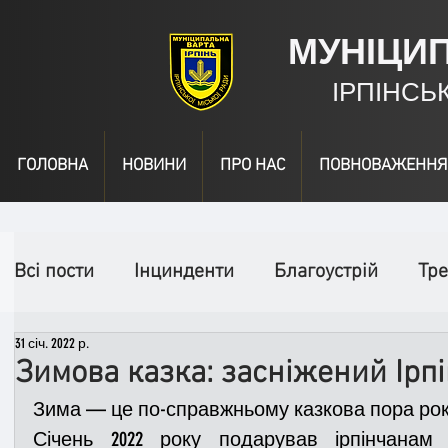
МУНІЦИ
ІРПІНСЬ
ГОЛОВНА
НОВИНИ
ПРО НАС
ПОВНОВАЖЕННЯ
Всі пости
Інцинденти
Благоустрій
Тре
31 січ. 2022 р.
День народження
Відео
Інформація
Зимова казка: засніжений Ірпі
Зима — це по-справжньому казкова пора рок
Спільні заходи
Надзвичайні заходи
П
Січень 2022 року подарував ірпінчанам 