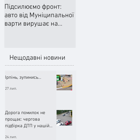
Підсилюємо фронт:
Ліквідували наслідки
авто від Муніципальної
негоди: Добровільне
варти вирушає на
формування
передову
цивільного захисту
допомогло впоратися
підтопленнями
Нещодавні новини
Ірпінь, зупинись…
27 лип.
Дорога помилок не
прощає: чергова
підбірка ДТП у нашій
громаді (ВІДЕО)
24 лип.