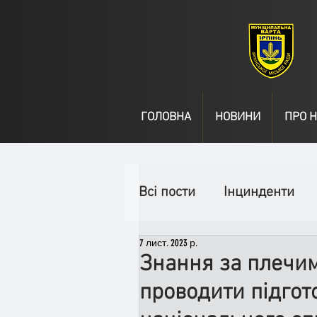
ГОЛОВНА
НОВИНИ
ПРО Н
Всі пости
Інцинденти
7 лист. 2023 р.
День народження
В
Знання за плечим
проводити підгот
Спільні заходи
Надз