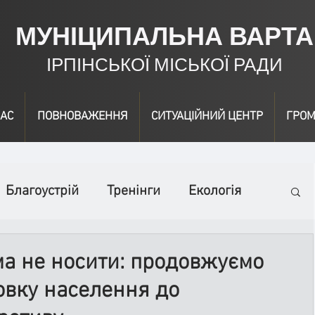
МУНІЦИПАЛЬНА ВАРТА
ІРПІНСЬКОЇ МІСЬКОЇ РАДИ
АС
ПОВНОВАЖЕННЯ
СИТУАЦІЙНИЙ ЦЕНТР
ГРОМ
Благоустрій
Тренінги
Екологія
ідео
Інформація
Нагородження
а не носити: продовжуємо
овку населення до
вичайні заходи
Події
Коронавірус