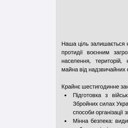
Наша ціль залишається н
протидії воєнним загр
населення, територій,
майна від надзвичайних 
Крайнє шестигодинне за
Підготовка з військ
Збройних силах Украї
способи організації з
Мінна безпека: види 