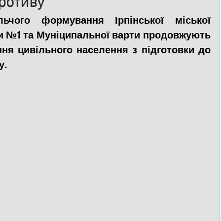
ротиву
льчого формування Ірпінської міської 
ДТП
Рятувальники
Паркування
и №1 та Муніципальної варти продовжують 
ня цивільного населення з підготовки до 
у.
та
Поліція
Ситуаційний центр
Добровільна пожежна дружина
льний захист
ДФТГ
я