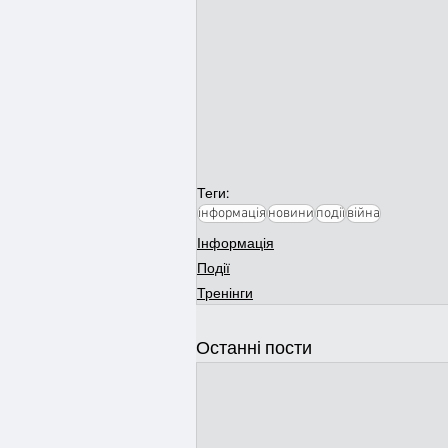
Теги:
інформація
новини
події
війна
Інформація
Події
Тренінги
Останні пости