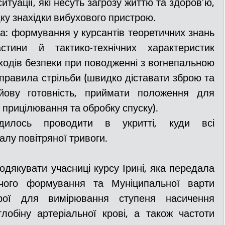
итуації, які несуть загрозу життю та здоров’ю,  
дку знахідки вибухового пристрою.
ка: формування у курсантів теоретичних знань 
стини й тактико-технічних характеристик 
аходів безпеки при поводженні з вогнепальною 
правила стрільби (швидко діставати зброю та 
йову готовність, приймати положення для 
 прицілювання та обробку спуску).
дилось проводити в укритті, куди всі 
алу повітряної тривоги.
дякувати учасниці курсу Ірині, яка передала 
чого формування та Муніципальної варти 
трої для вимірювання ступеня насичення 
глобіну артеріальної крові, а також частоти 