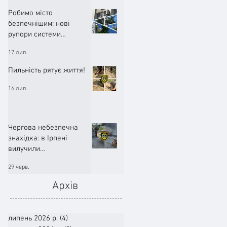
Робимо місто
безпечнішим: нові
рупори системи
оповіщення вже
17 лип.
працюють!
Пильність рятує життя!
16 лип.
Чергова небезпечна
знахідка: в Ірпені
вилучили
артилерійський снаряд
29 черв.
Архів
липень 2026 р.
(4)
4 пости