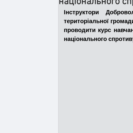
національного сп
Інструктори Доброво
Медицина
Новини
територіальної громад
проводити курс навчан
національного спротив
Адмінпротокол
Свя
Війна
Розмінування
Курс спротиву
Циві
Громадське формуванн