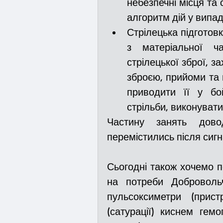
небезпечні місця та с
алгоритм дій у випа
Стрілецька підготов
з матеріальної ча
стрілецької зброї, з
зброєю, прийоми та 
приводити її у бо
стрільби, виконувати
Частину занять дово
перемістились після сигн
Сьогодні також хочемо по
на потреби Доброволь
пульсоксиметри (прис
(сатурації) киснем гемо