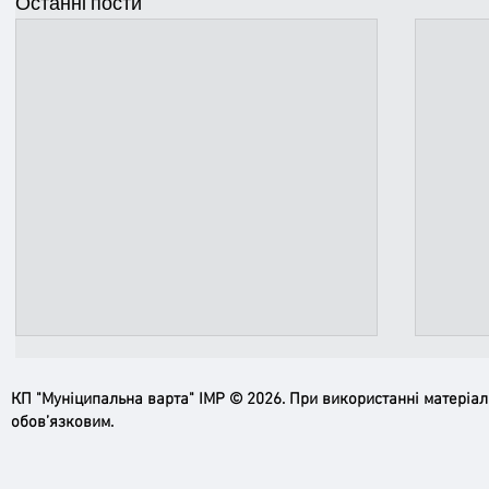
Останні пости
КП "Муніципальна варта" ІМР © 2026. При використанні матеріа
обов’язковим.
Ірпінь, зупинись…