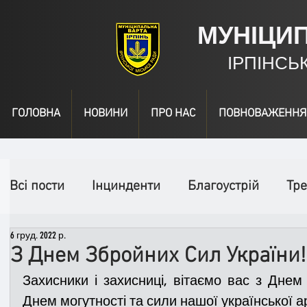
МУНІЦИ
ІРПІНСЬ
ГОЛОВНА
НОВИНИ
ПРО НАС
ПОВНОВАЖЕННЯ
Всі пости
Інцинденти
Благоустрій
Тре
6 груд. 2022 р.
День народження
Відео
Інформація
З Днем Збройних Сил України!
Захисники і захисниці, вітаємо вас з Дне
Спільні заходи
Надзвичайні заходи
П
Днем могутності та сили нашої української ар