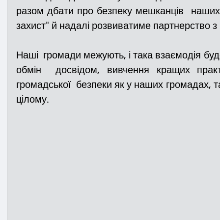
разом дбати про безпеку мешканців  наших
захист" й надалі розвиватиме партнерство з 
Наші  громади межують, і така взаємодія буд
обмін  досвідом, вивчення кращих практ
громадської  безпеки як у наших громадах, та
цілому.