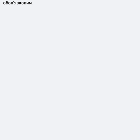
обов’язковим.
Ірпінь, зупинись…
Доро
черго
грома