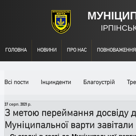
МУНІЦИ
ІРПІНСЬ
ГОЛОВНА
НОВИНИ
ПРО НАС
ПОВНОВАЖЕННЯ
Всі пости
Інцинденти
Благоустрій
Тре
27 серп. 2021 р.
День народження
Відео
Інформація
З метою переймання досвіду до
Муніципальної варти завітали 
Спільні заходи
Надзвичайні заходи
П