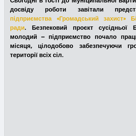
Сьогодні в гості до Муніципальної варт
досвіду роботи завітали предс
підприємства «Громадський захист» Біл
Медицина
Новини
ДТП
Рятувал
ради
. Безпековий проєкт сусідньої Б
молодий – підприємство почало працю
Адмінпротокол
Свята
Поліція
Си
місяця, цілодобово забезпечуючи гр
території всіх сіл.
Війна
Розмінування
Добровільна п
Курс спротиву
Цивільний захист
ДФ
Громадське формування