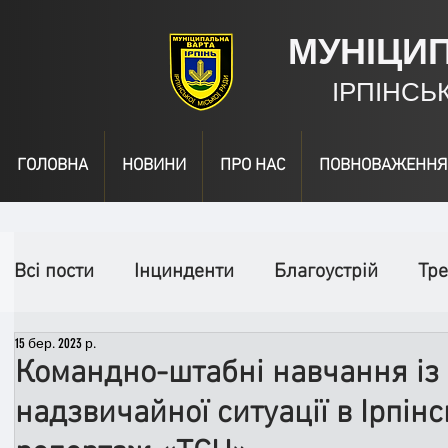
МУНІЦИ
ІРПІНСЬ
ГОЛОВНА
НОВИНИ
ПРО НАС
ПОВНОВАЖЕННЯ
Всі пости
Інцинденти
Благоустрій
Тре
15 бер. 2023 р.
День народження
Відео
Інформація
Командно-штабні навчання із
надзвичайної ситуації в Ірпін
Спільні заходи
Надзвичайні заходи
П