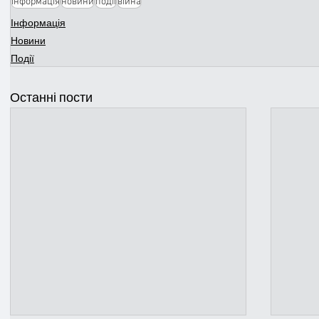
інформація
новини
події
війна
Інформація
Новини
Події
Останні пости