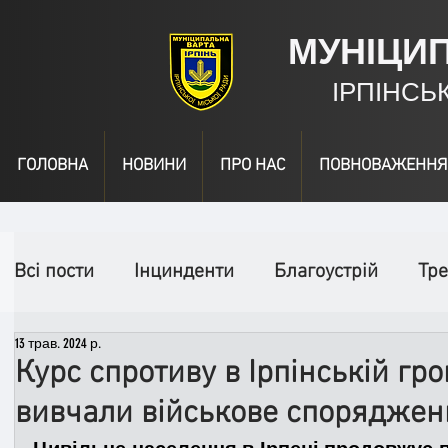
МУНІЦИ
ІРПІНСЬ
ГОЛОВНА
НОВИНИ
ПРО НАС
ПОВНОВАЖЕННЯ
Всі пости
Інцинденти
Благоустрій
Тре
13 трав. 2024 р.
День народження
Відео
Інформація
Курс спротиву в Ірпінській гро
вивчали військове споряджен
Спільні заходи
Надзвичайні заходи
П