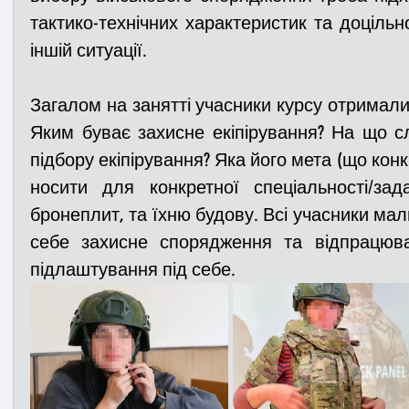
тактико-технічних характеристик та доцільно
іншій ситуації.
Загалом на занятті учасники курсу отримали в
Яким буває захисне екіпірування? На що слі
підбору екіпірування? Яка його мета (що кон
носити для конкретної спеціальності/зада
бронеплит, та їхню будову. Всі учасники мал
себе захисне спорядження та відпрацюва
підлаштування під себе.