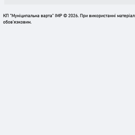
КП "Муніципальна варта" ІМР © 2026. При використанні матеріа
обов’язковим.
Навички з тактичної медицини
Підго
опановували учасники другого
спрот
курсу з підготовки до
прод
національного спротиву
насе
нави