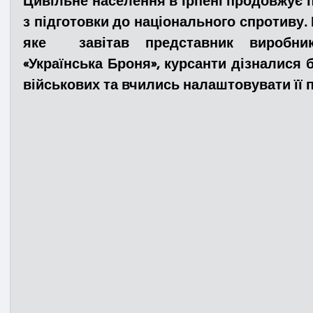
Цивільне населення в Ірпені продовжує 
з підготовки до національного спротиву. 
яке  завітав представник виробника
Медицина
Новини
ДТП
Рятувал
«Українська Броня», курсанти дізналися 
військових та вчились налаштовувати її п
Адмінпротокол
Свята
Поліція
Си
Війна
Розмінування
Добровільна п
Курс спротиву
Цивільний захист
ДФ
Громадське формування