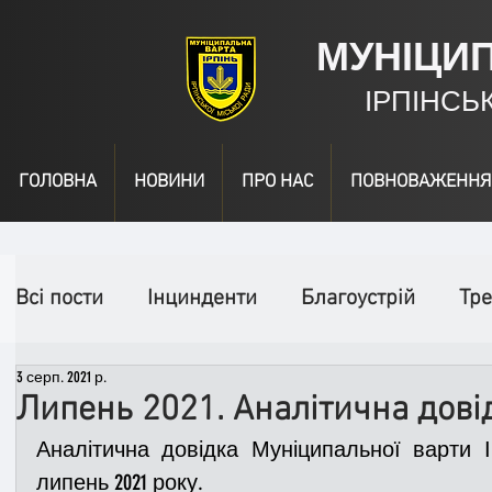
МУНІЦИ
ІРПІНСЬ
ГОЛОВНА
НОВИНИ
ПРО НАС
ПОВНОВАЖЕННЯ
Всі пости
Інцинденти
Благоустрій
Тре
3 серп. 2021 р.
День народження
Відео
Інформація
Липень 2021. Аналітична дові
Аналітична довідка Муніципальної варти Ір
Спільні заходи
Надзвичайні заходи
П
липень 2021 року.