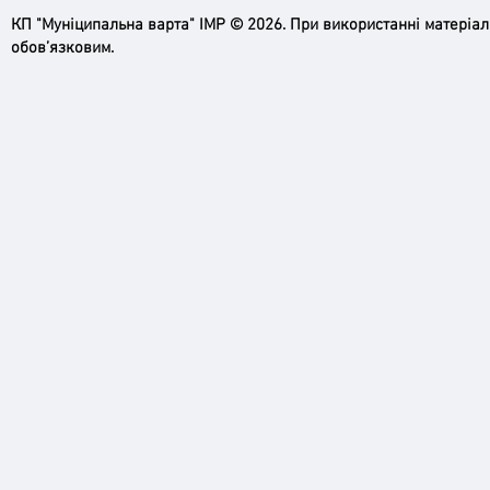
КП "Муніципальна варта" ІМР © 2026. При використанні матеріа
обов’язковим.
Пильн
Робимо місто безпечнішим: нові
рупори системи оповіщення вже
працюють!