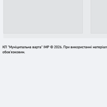
КП "Муніципальна варта" ІМР © 2026. При використанні матеріа
обов’язковим.
Ірпінь, зупинись…
Доро
черго
грома