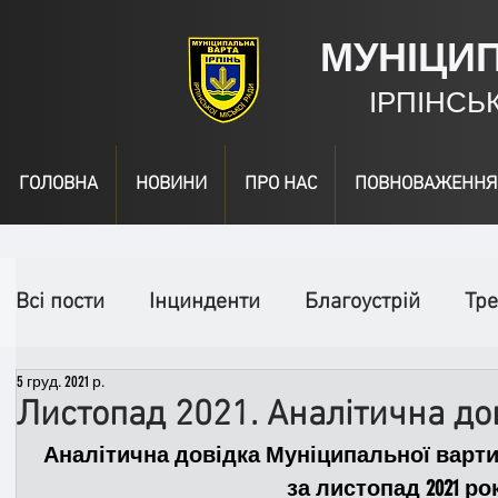
МУНІЦИ
ІРПІНСЬ
ГОЛОВНА
НОВИНИ
ПРО НАС
ПОВНОВАЖЕННЯ
Всі пости
Інцинденти
Благоустрій
Тре
5 груд. 2021 р.
День народження
Відео
Інформація
Листопад 2021. Аналітична до
Аналітична довідка Муніципальної варти 
Спільні заходи
Надзвичайні заходи
П
за листопад 2021 ро