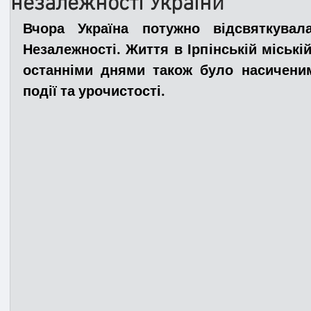
незалежності України
Вчора Україна потужно відсвяткувала
Медицина
Новини
ДТП
Рятувал
Незалежності. Життя в Ірпінській міській
останніми днями також було насиченим 
події та урочистості. 
Адмінпротокол
Свята
Поліція
Си
Війна
Розмінування
Добровільна п
Курс спротиву
Цивільний захист
ДФ
Громадське формування