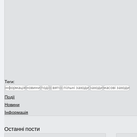
Теги:
інформація
новини
події
свято
спільні заходи
заходи
масові заходи
Події
Новини
Інформація
Останні пости