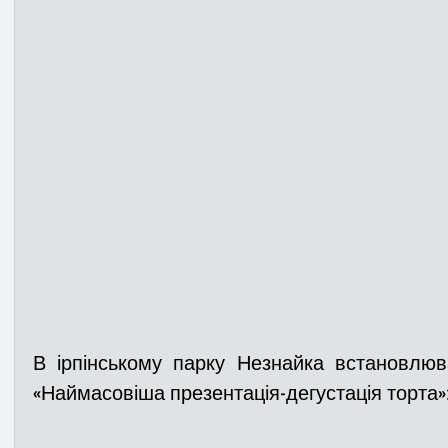
В ірпінському парку Незнайка встановлюв
«Наймасовіша презентація-дегустація торта»