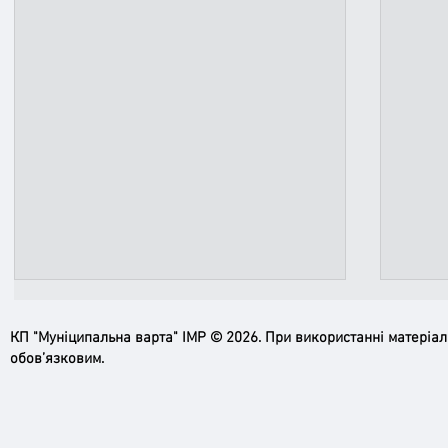
КП "Муніципальна варта" ІМР © 2026. При використанні матеріа
обов’язковим.
Ірпінь, зупинись…