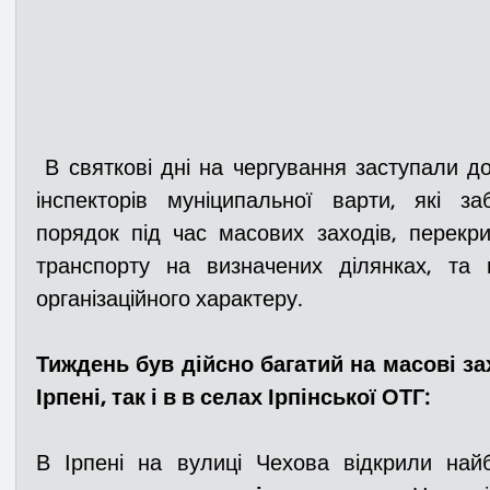
 В святкові дні на чергування заступали додаткові екіпажі та патрулі 
інспекторів муніципальної варти, які за
порядок під час масових заходів, перекр
транспорту на визначених ділянках, та 
організаційного характеру. 
Тиждень був дійсно багатий на масові зах
Ірпені, так і в в селах Ірпінської ОТГ:
В Ірпені на вулиці Чехова відкрили найб