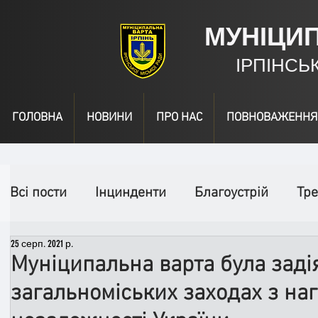
МУНІЦИ
ІРПІНСЬ
ГОЛОВНА
НОВИНИ
ПРО НАС
ПОВНОВАЖЕННЯ
Всі пости
Інцинденти
Благоустрій
Тре
25 серп. 2021 р.
День народження
Відео
Інформація
Муніципальна варта була заді
загальноміських заходах з наг
Спільні заходи
Надзвичайні заходи
П