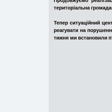
Продовжуємо реалізац
територіальна громада
Медицина
Новини
Тепер ситуаційний цен
реагувати на порушення
Адмінпротокол
Свя
тижня ми встановили п
Війна
Розмінування
Курс спротиву
Циві
Громадське формуванн