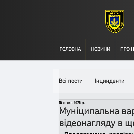
ГОЛОВНА
НОВИНИ
ПРО Н
Всі пости
Інцинденти
15 жовт. 2025 р.
День народження
В
Муніципальна вар
відеонагляду в ще
Спільні заходи
Надз