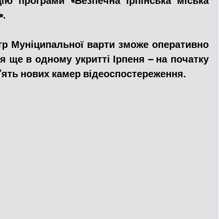
ію програми «Безпечна Ірпінська міська 
».
ДТП
Рятувальники
Паркування
тр Муніципальної варти зможе оперативно 
 ще в одному укритті Ірпеня – на початку 
та
Поліція
Ситуаційний центр
’ять нових камер відеоспостереження.
Добровільна пожежна дружина
льний захист
ДФТГ
я