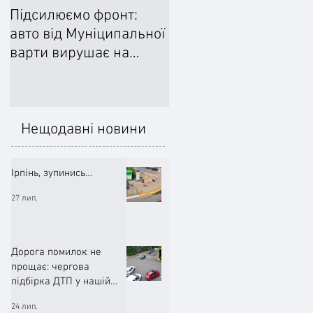
Підсилюємо фронт:
Ліквідували наслідки
авто від Муніципальної
негоди: Добровільне
варти вирушає на
формування
передову
цивільного захисту
допомогло впоратися
підтопленнями
Нещодавні новини
Ірпінь, зупинись…
27 лип.
Дорога помилок не
прощає: чергова
підбірка ДТП у нашій
громаді (ВІДЕО)
24 лип.