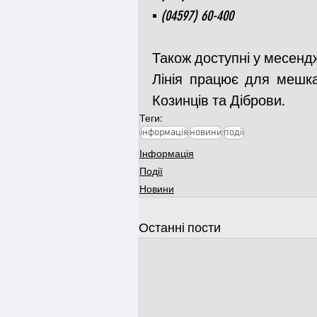
▪️ (04597) 60-400 
Також доступні у месенджерах
Лінія працює для мешкан
Козинців та Діброви.
Теги:
інформація
новини
події
Інформація
Події
Новини
Останні пости