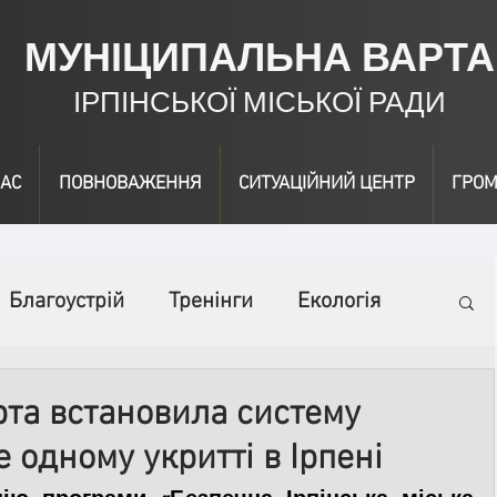
МУНІЦИПАЛЬНА ВАРТА
ІРПІНСЬКОЇ МІСЬКОЇ РАДИ
АС
ПОВНОВАЖЕННЯ
СИТУАЦІЙНИЙ ЦЕНТР
ГРОМ
Благоустрій
Тренінги
Екологія
ідео
Інформація
Нагородження
та встановила систему
 одному укритті в Ірпені
вичайні заходи
Події
Коронавірус