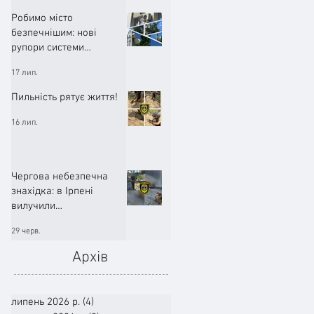
Робимо місто
безпечнішим: нові
рупори системи
оповіщення вже
17 лип.
працюють!
Пильність рятує життя!
16 лип.
Чергова небезпечна
знахідка: в Ірпені
вилучили
артилерійський снаряд
29 черв.
Архів
липень 2026 р.
(4)
4 пости