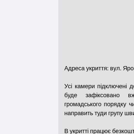
Адреса укриття: вул. Яро
Усі камери підключені д
буде зафіксовано вж
громадського порядку чи
направить туди групу шв
В укритті працює безкошто